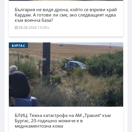
България не видя дрона, който се взриви край
Кардам. А готови ли сме, ако следващият идва
към военна база?
08.08.2026 13:35ч.
БУРГАС
БЛИЦ: Тежка катастрофа на АМ „Тракия“ към
Бургас, 20-годишно момиче е в
медикаментозна кома