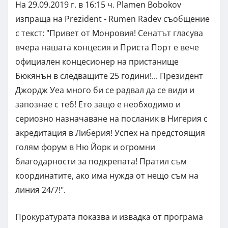
На 29.09.2019 г. в 16:15 ч. Plamen Bobokov
изпраща на Prezident - Rumen Radev съобщение
с текст: "Привет от Монровия! Сенатът гласува
вчера нашата концесия и Приста Порт е вече
официален концесионер на пристанище
Бюкянън в следващите 25 години!... Президент
Джордж Уеа много би се радвал да се види и
запознае с теб! Ето защо е необходимо и
сериозно назначаване на посланик в Нигерия с
акредитация в Либерия! Успех на предстоящия
голям форум в Ню Йорк и огромни
благодарности за подкрепата! Пратил съм
координатите, ако има нужда от нещо съм на
линия 24/7!".
Прокуратурата показва и извадка от програма