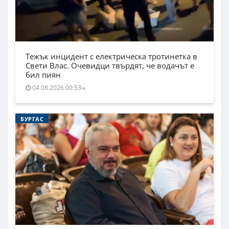
Тежък инцидент с електрическа тротинетка в
Свети Влас. Очевидци твърдят, че водачът е
бил пиян
04.08.2026 00:53ч.
БУРГАС