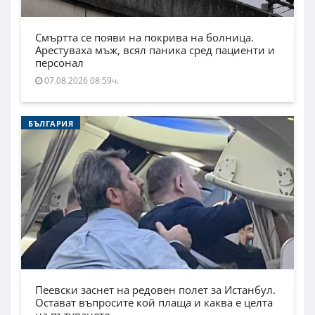
Смъртта се появи на покрива на болница.
Арестуваха мъж, всял паника сред пациенти и
персонал
07.08.2026 08:59ч.
БЪЛГАРИЯ
Пеевски заснет на редовен полет за Истанбул.
Остават въпросите кой плаща и каква е целта