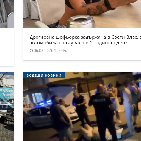
Дрогирана шофьорка задържана в Свети Влас, 
автомобила е пътувало и 2-годишно дете
06.08.2026 15:04ч.
ВОДЕЩИ НОВИНИ