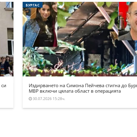
БУРГАС
 си
Издирването на Симона Пейчева стигна до Бург
МВР включи цялата област в операцията
30.07.2026 15:28ч.