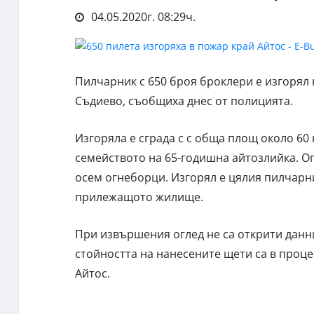
04.05.2020г. 08:29ч.
Пилчарник с 650 броя броклери е изгорял 
Съдиево, съобщиха днес от полицията.
Изгоряла е сграда с с обща площ около 60
семейството на 65-годишна айтозлийка. О
осем огнеборци. Изгорял е цялия пилчарни
прилежащото жилище.
При извършения оглед не са открити данн
стойността на нанесените щети са в проце
Айтос.