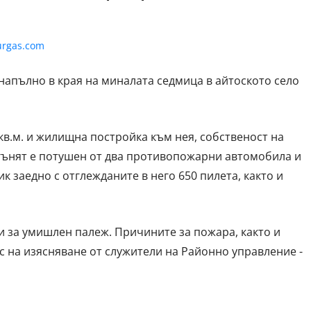
напълно в края на миналата седмица в айтоското село
 кв.м. и жилищна постройка към нея, собственост на
гънят е потушен от два противопожарни автомобила и
к заедно с отглежданите в него 650 пилета, както и
и за умишлен палеж. Причините за пожара, както и
с на изясняване от служители на Районно управление -