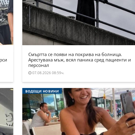
Смъртта се появи на покрива на болница.
ърси
Арестуваха мъж, всял паника сред пациенти и
персонал
07.08.2026 08:59ч.
ВОДЕЩИ НОВИНИ