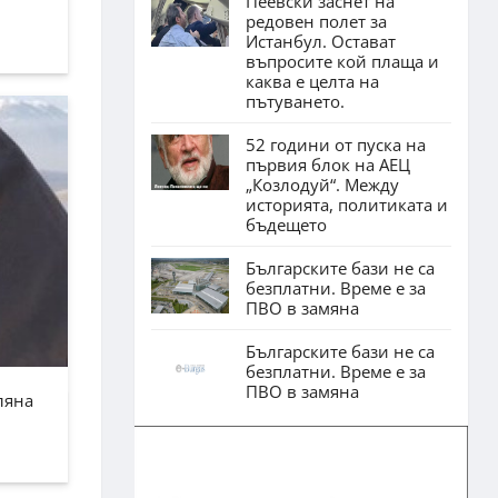
Пеевски заснет на
редовен полет за
Истанбул. Остават
въпросите кой плаща и
каква е целта на
пътуването.
52 години от пуска на
първия блок на АЕЦ
„Козлодуй“. Между
историята, политиката и
бъдещето
Българските бази не са
безплатни. Време е за
ПВО в замяна
Българските бази не са
безплатни. Време е за
ПВО в замяна
ляна