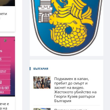
вети
н
БЪЛГАРИЯ
Подмамен в капан,
пребит до смърт и
заснет на видео.
Жестокото убийство на
Георги Кузев разтърси
България
ече е
а на