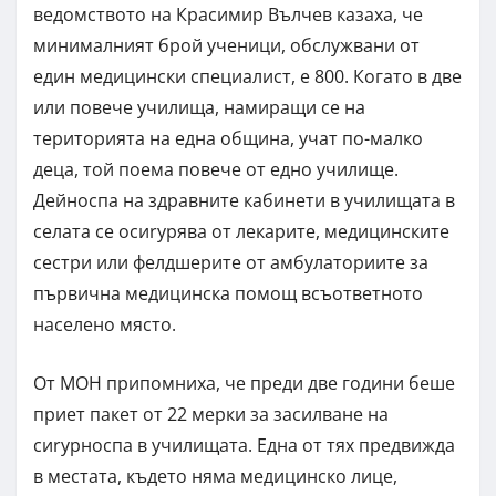
ведомството на Красимир Вълчев казаха, че
минималният брой ученици, обслужвани от
един медицински специалист, е 800. Когато в две
или повече училища, намиращи се на
територията на една община, учат по-малко
деца, той поема повече от едно училище.
Дейноспа на здравните кабинети в училищата в
селата се осиryрява от лекарите, медицинските
сестри или фелдшерите от амбулаториите за
първична медицинска помощ всъответното
населено място.
От МОН припомниха, че преди две години беше
приет пакет от 22 мерки за засилване на
сиryрноспа в училищата. Една от тях предвижда
в местата, където няма медицинско лице,