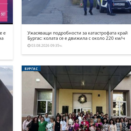
е е
Ужасяващи подробности за катастрофата край
на
Бургас: колата се е движила с около 220 км/ч
03.08.2026 09:35ч.
БУРГАС