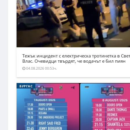
Тежък инцидент с електрическа тротинетка в Све
Влас. Очевидци твърдят, че водачът е бил пиян
04.08.2026 00:53ч.
БУРГАС