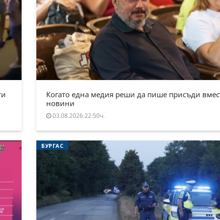
ти
Когато една медия реши да пише присъди вмес
новини
03.08.2026 22:50ч.
БУРГАС