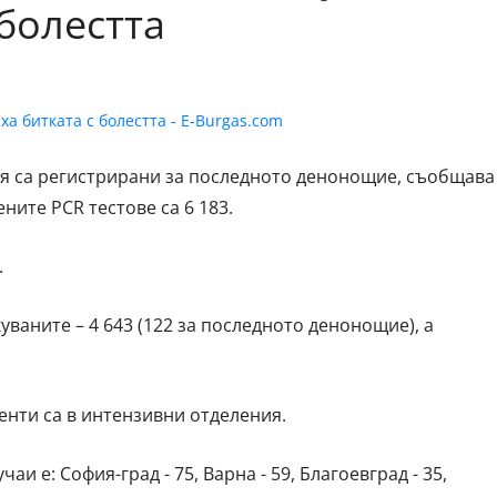
 болестта
ия са регистрирани за последното денонощие, съобщава
ите PCR тестове са 6 183.
.
куваните – 4 643 (122 за последното денонощие), а
иенти са в интензивни отделения.
и е: София-град - 75, Варна - 59, Благоевград - 35,