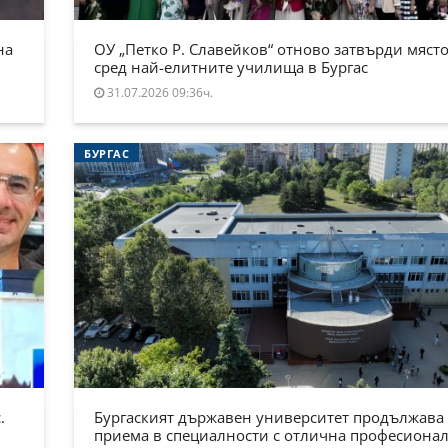
на
ОУ „Петко Р. Славейков“ отново затвърди място
сред най-елитните училища в Бургас
31.07.2026 09:36ч.
БУРГАС
.
Бургаският държавен университет продължава
приема в специалности с отлична професиона