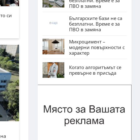
безплатни. Време е за
ПВО в замяна
то си
Българските бази не са
безплатни. Време е за
ПВО в замяна
Микроцимент –
модерни повърхности с
характер
Когато алгоритъмът се
превърне в присъда
лна