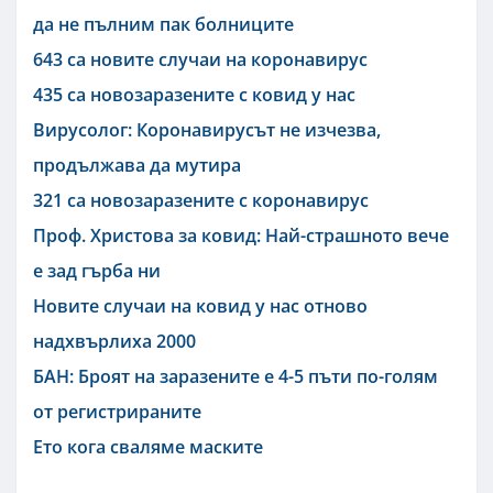
да не пълним пак болниците
643 са новите случаи на коронавирус
435 са новозаразените с ковид у нас
Вирусолог: Коронавирусът не изчезва,
продължава да мутира
321 са новозаразените с коронавирус
Проф. Христова за ковид: Най-страшното вече
е зад гърба ни
Новите случаи на ковид у нас отново
надхвърлиха 2000
БАН: Броят на заразените е 4-5 пъти по-голям
от регистрираните
Ето кога сваляме маските