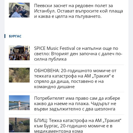
Пеевски заснет на редовен полет за
Истанбул. Остават въпросите кой плаща
и каква е целта на пътуването.
БУРГАС
SPICE Music Festival се напълни още по
светло: Вторият ден започна с далеч по-
силна публика
ОБНОВЕНА: 20-годишното момиче от
тежката катастрофа на АМ „Тракия“ е
спряло да диша, поставено е на
командно дишане
Потребителят има право сам да избере
какво да наеме на плажа. Чадърът не
върви задължително с два шезлонга
БЛИЦ: Тежка катастрофа на АМ „Тракия“
към Бургас, 20-годишно момиче е в
медикаментозна кома