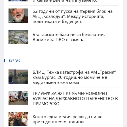
52 години от пуска на първия блок на
АЕЦ „Козлодуй“. Между историята,
политиката и бъдещето
Българските бази не са безплатни.
Време е за ПВО в замяна
БУРГАС
БЛИЦ: Тежка катастрофа на АМ „Тракия“
към Бургас, 20-годишно момиче е в
медикаментозна кома
ТРИУМФ ЗА ЯХТ КЛУБ ЧЕРНОМОРЕЦ
БУРГАС НА ДЪРЖАВНОТО ПЪРВЕНСТВО В
ПРИМОРСКО
Когато една медия реши да пише
присъди вместо новини