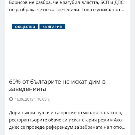
Борисов не разбра, че е загубил властта, БСП и ДПС
не разбраха че не са спечелили. Това е уникалнот...
ОБЩЕСТВО
БЪЛГАРИЯ
60% от българите не искат дим в
заведенията
16.06.2013г. 10:05ч.
Дори някои пушачи са против отмяната на закона,
ресторантьорите обаче си искат стария режим Ако
днес се проведе референдум за забраната на тютю...