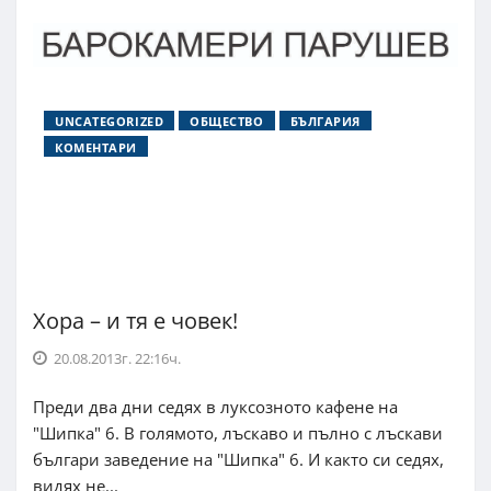
UNCATEGORIZED
ОБЩЕСТВО
БЪЛГАРИЯ
КОМЕНТАРИ
Хора – и тя е човек!
20.08.2013г. 22:16ч.
Преди два дни седях в луксозното кафене на
"Шипка" 6. В голямото, лъскаво и пълно с лъскави
българи заведение на "Шипка" 6. И както си седях,
видях не...