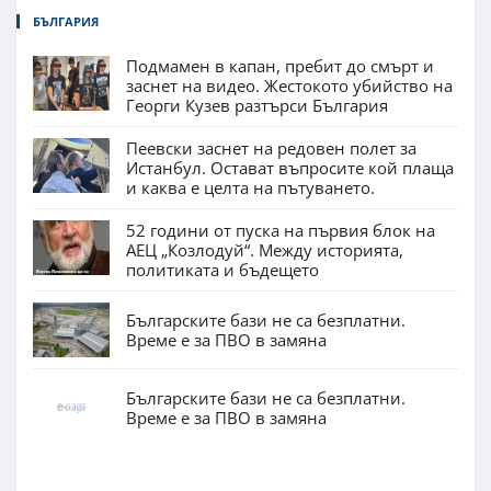
БЪЛГАРИЯ
Подмамен в капан, пребит до смърт и
заснет на видео. Жестокото убийство на
Георги Кузев разтърси България
Пеевски заснет на редовен полет за
Истанбул. Остават въпросите кой плаща
и каква е целта на пътуването.
52 години от пуска на първия блок на
АЕЦ „Козлодуй“. Между историята,
политиката и бъдещето
Българските бази не са безплатни.
Време е за ПВО в замяна
Българските бази не са безплатни.
Време е за ПВО в замяна