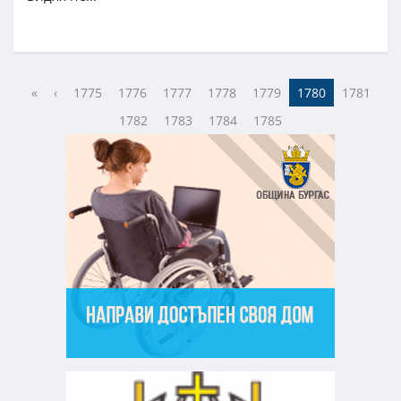
«
‹
1775
1776
1777
1778
1779
1780
1781
1782
1783
1784
1785