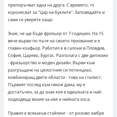
препоръчват една на друга. С времето, го
коронясват за "Цар на буклите". Заповядайте и
сами се уверете защо.
Знае, че ще бъде фризьор от 7-годишен. На 15
вече върви по пътя на своето призвание и е
главен коафьор. Работил е в салони в Пловдив,
София, Царево, Бургас. Разполага с две дипломи
- фризьорство и моден дизайн. Върви към
разгръщане на цялостния си потенциал,
комбиниращ двете области - това на стилист.
Първият поглед към някоя дама, му е
достатъчен, за да знае коя е идеалната и най-
подходяща визия за нея и нейната коса.
Правил е всякакъв стайлинг - от розово омбре