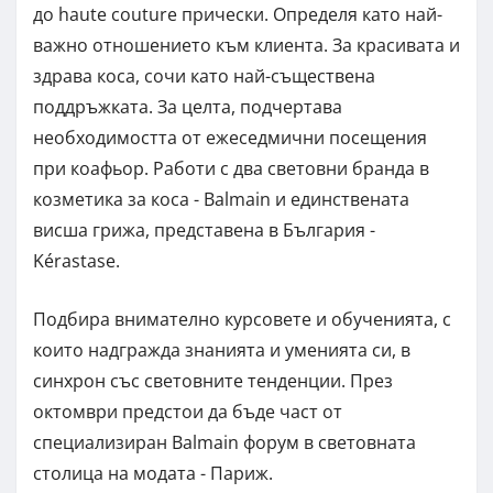
до haute couture прически. Определя като най-
важно отношението към клиента. За красивата и
здрава коса, сочи като най-съществена
поддръжката. За целта, подчертава
необходимостта от ежеседмични посещения
при коафьор. Работи с два световни бранда в
козметика за коса - Balmain и единствената
висша грижа, представена в България -
Kérastase.
Подбира внимателно курсовете и обученията, с
които надгражда знанията и уменията си, в
синхрон със световните тенденции. През
октомври предстои да бъде част от
специализиран Balmain форум в световната
столица на модата - Париж.