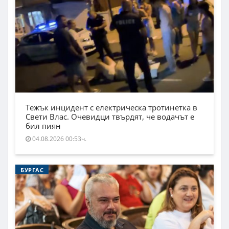
Тежък инцидент с електрическа тротинетка в
Свети Влас. Очевидци твърдят, че водачът е
бил пиян
04.08.2026 00:53ч.
БУРГАС