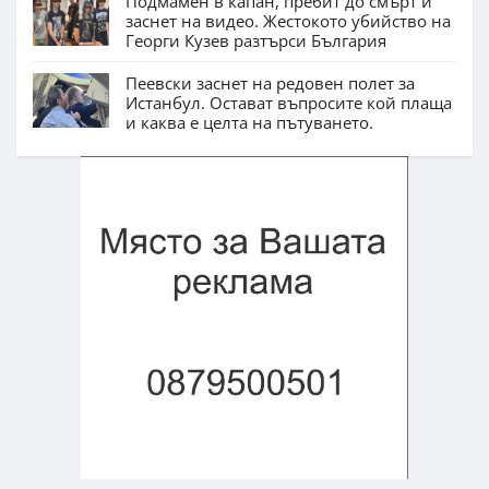
Подмамен в капан, пребит до смърт и
заснет на видео. Жестокото убийство на
Георги Кузев разтърси България
Пеевски заснет на редовен полет за
Истанбул. Остават въпросите кой плаща
и каква е целта на пътуването.