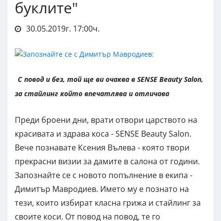
буклите"
30.05.2019г. 17:00ч.
С повод и без, той ще ви очаква в SENSE Beauty Salon,
за стайлинг който впечатлява и отличава
Преди броени дни, врати отвори царството на
красивата и здрава коса - SENSE Beauty Salon.
Вече познавате Ксения Вълева - която твори
прекрасни визии за дамите в салона от години.
Запознайте се с новото попълнение в екипа -
Димитър Мавродиев. Името му е познато на
тези, които избират класна грижа и стайлинг за
своите коси. От повод на повод, те го