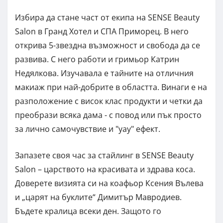
Избира да стане част от екипа на SENSE Beauty
Salon в Гранд Хотел и СПА Приморец. В него
открива 5-звездна възможност и свобода да се
развива. С него работи и гримьор Катрин
Недялкова. Изучавала е тайните на отличния
макиаж при най-добрите в областта. Винаги е на
разположение с висок клас продукти и четки да
преобрази всяка дама - с повод или пък просто
за лично самочувствие и "уау" ефект.
Запазете своя час за стайлинг в SENSE Beauty
Salon – царството на красивата и здрава коса.
Доверете визията си на коафьор Ксения Вълева
и „царят на буклите“ Димитър Мавродиев.
Бъдете кралица всеки ден. Защото го