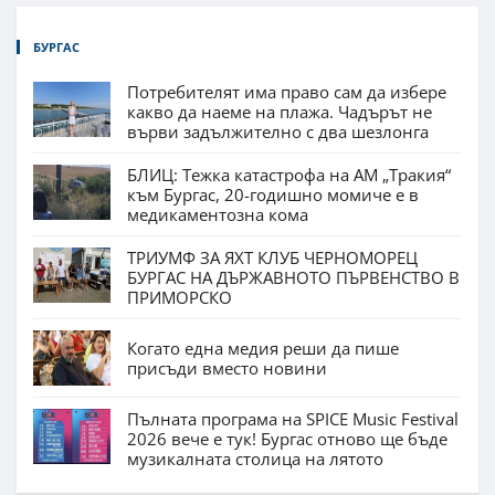
БУРГАС
Потребителят има право сам да избере
какво да наеме на плажа. Чадърът не
върви задължително с два шезлонга
БЛИЦ: Тежка катастрофа на АМ „Тракия“
към Бургас, 20-годишно момиче е в
медикаментозна кома
ТРИУМФ ЗА ЯХТ КЛУБ ЧЕРНОМОРЕЦ
БУРГАС НА ДЪРЖАВНОТО ПЪРВЕНСТВО В
ПРИМОРСКО
Когато една медия реши да пише
присъди вместо новини
Пълната програма на SPICE Music Festival
2026 вече е тук! Бургас отново ще бъде
музикалната столица на лятото