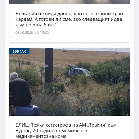
България не видя дрона, който се взриви край
Кардам. А готови ли сме, ако следващият идва
към военна база?
08.08.2026 13:35ч.
БУРГАС
БЛИЦ: Тежка катастрофа на АМ „Тракия“ към
Бургас, 20-годишно момиче е в
медикаментозна кома