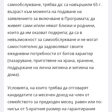
самообслужване, трябва да: са навършили 65 г.
възраст към момента на подаване на
заявлението за включване в Програмата; да
живеят сами и/или нямат близки и роднини,
които да им оказват подкрепа; да са в
невъзможност за самообслужване и не могат
самостоятелно да задоволяват своите
ежедневни потребности от битов характер
(пазаруване, приготвяне на храна, хранене,
поддържане на лична хигиена и хигиена на
дома).
Условията, на които трябва да отговарят
кандидатите са месечен доход на член от
семейството за предходен месец равен или по-
нисък от 5-кратния размер на гарантирания