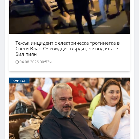
Тежък инцидент с електрическа тротинетка в
Свети Влас. Очевидци твърдят, че водачът е
бил пиян
04.08.2026 00:53ч.
БУРГАС