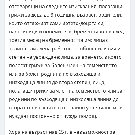
отговарящи на следните изисквания: полагащи
грижи за деца до 3-годишна възраст; родители,
които отглеждат сами детето/децата си;
настойници и попечители; бременни жени след
третия месец на бременността им; лица с
трайно намалена работоспособност или вид и
степен на увреждане; лица, за времето, в което
полагат грижи за болен член на семейството
или за болен роднина по възходяща и
низходяща линия до втора степен; лица,
полагащи грижи за член на семейството или за
роднини по възходяща и низходяща линия до
втора степен, които са с трайно увреждане и се
нуждаят постоянно от чужда помощ.
Хора на възраст над 65 г. в невъзможност за