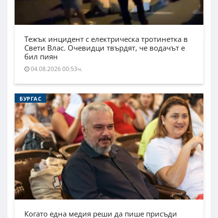
Тежък инцидент с електрическа тротинетка в
Свети Влас. Очевидци твърдят, че водачът е
бил пиян
04.08.2026 00:53ч.
БУРГАС
Когато една медия реши да пише присъди