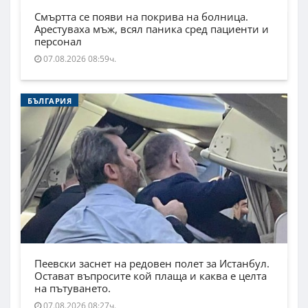
Смъртта се появи на покрива на болница.
Арестуваха мъж, всял паника сред пациенти и
персонал
07.08.2026 08:59ч.
БЪЛГАРИЯ
Пеевски заснет на редовен полет за Истанбул.
Остават въпросите кой плаща и каква е целта
на пътуването.
07.08.2026 08:27ч.