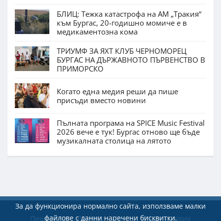
БЛИЦ: Тежка катастрофа на АМ „Тракия“
към Бургас, 20-годишно момиче е в
медикаментозна кома
ТРИУМФ ЗА ЯХТ КЛУБ ЧЕРНОМОРЕЦ
БУРГАС НА ДЪРЖАВНОТО ПЪРВЕНСТВО В
ПРИМОРСКО
Когато една медия реши да пише
присъди вместо новини
Пълната програма на SPICE Music Festival
2026 вече е тук! Бургас отново ще бъде
музикалната столица на лятото
За да функционира нормално сайта, използваме малки
файлове с данни наречени бисквитки.
Пишете ни
Реклама
Екип
Общи условия