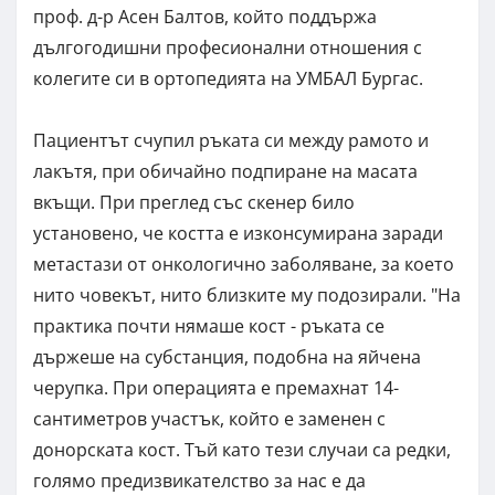
проф. д-р Асен Балтов, който поддържа
дългогодишни професионални отношения с
колегите си в ортопедията на УМБАЛ Бургас.
Пациентът счупил ръката си между рамото и
лакътя, при обичайно подпиране на масата
вкъщи. При преглед със скенер било
установено, че костта е изконсумирана заради
метастази от онкологично заболяване, за което
нито човекът, нито близките му подозирали. "На
практика почти нямаше кост - ръката се
държеше на субстанция, подобна на яйчена
черупка. При операцията е премахнат 14-
сантиметров участък, който е заменен с
донорската кост. Тъй като тези случаи са редки,
голямо предизвикателство за нас е да