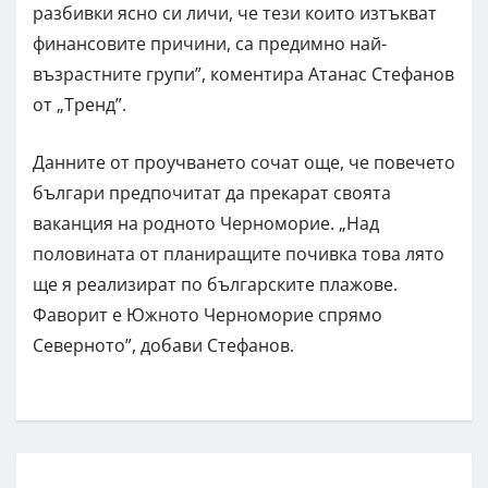
разбивки ясно си личи, че тези които изтъкват
финансовите причини, са предимно най-
възрастните групи”, коментира Атанас Стефанов
от „Тренд”.
Данните от проучването сочат още, че повечето
българи предпочитат да прекарат своята
ваканция на родното Черноморие. „Над
половината от планиращите почивка това лято
ще я реализират по българските плажове.
Фаворит е Южното Черноморие спрямо
Северното”, добави Стефанов.