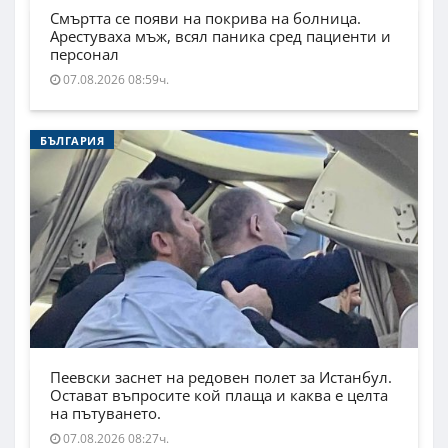
Смъртта се появи на покрива на болница.
Арестуваха мъж, всял паника сред пациенти и
персонал
07.08.2026 08:59ч.
БЪЛГАРИЯ
Пеевски заснет на редовен полет за Истанбул.
Остават въпросите кой плаща и каква е целта
на пътуването.
07.08.2026 08:27ч.