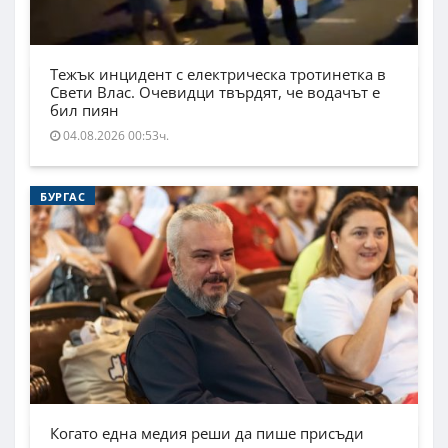
Тежък инцидент с електрическа тротинетка в
Свети Влас. Очевидци твърдят, че водачът е
бил пиян
04.08.2026 00:53ч.
БУРГАС
Когато една медия реши да пише присъди