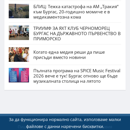
БЛИЦ: Тежка катастрофа на АМ „Тракия“
към Бургас, 20-годишно момиче е в
медикаментозна кома
ТРИУМФ ЗА ЯХТ КЛУБ ЧЕРНОМОРЕЦ
БУРГАС НА ДЪРЖАВНОТО ПЪРВЕНСТВО В
ПРИМОРСКО
Когато една медия реши да пише
присъди вместо новини
Пълната програма на SPICE Music Festival
2026 вече е тук! Бургас отново ще бъде
музикалната столица на лятото
За да функционира нормално сайта, използваме малки
файлове с данни наречени бисквитки.
Пишете ни
Реклама
Екип
Общи условия