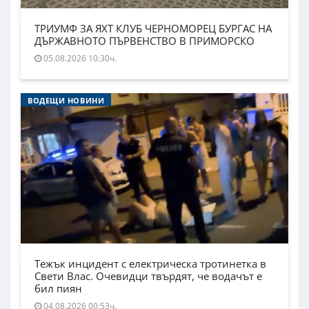
ТРИУМФ ЗА ЯХТ КЛУБ ЧЕРНОМОРЕЦ БУРГАС НА
ДЪРЖАВНОТО ПЪРВЕНСТВО В ПРИМОРСКО
05.08.2026 10:30ч.
ВОДЕЩИ НОВИНИ
Тежък инцидент с електрическа тротинетка в
Свети Влас. Очевидци твърдят, че водачът е
бил пиян
04.08.2026 00:53ч.