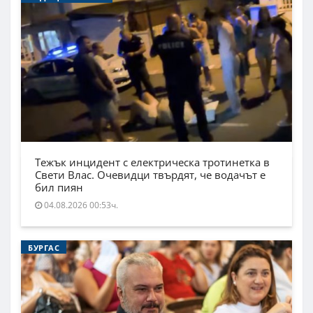
Тежък инцидент с електрическа тротинетка в
Свети Влас. Очевидци твърдят, че водачът е
бил пиян
04.08.2026 00:53ч.
БУРГАС