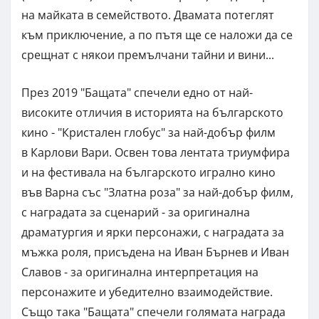
на майката в семейството. Двамата потеглят
към приключение, а по пътя ще се наложи да се
срещнат с някои премълчани тайни и вини...
През 2019 "Бащата" спечели едно от най-
високите отличия в историята на българското
кино - "Кристален глобус" за най-добър филм
в Карлови Вари. Освен това лентата триумфира
и на фестивала на българското игрално кино
във Варна със "Златна роза" за най-добър филм,
с наградата за сценарий - за оригинална
драматургия и ярки персонажи, с наградата за
мъжка роля, присъдена на Иван Бърнев и Иван
Славов - за оригинална интерпретация на
персонажите и убедително взаимодействие.
Също така "Бащата" спечели голямата награда