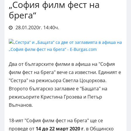
„София филм фест на
брега“
28.01.2020г. 14:40ч.
Два от българските филми в афиша на "София
филм фест на брега" вече са известни. Единият е
"Сестра" на режисьора Светла Цоцоркова.
Второто българско заглавие е "Бащата" на
режисьорите Кристина Грозева и Петър
Вълчанов.
18-ият "София филм фест на брега" ще се
проведе от
14 до 22 март 2020 г
. в Общинско