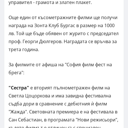
управител - грамота и златен плакет.
Още един от късометражните филми ще получи
награда на Зонта Клуб Бургас в размер на 1000
лв. Той ще бъде обявен от журито с председател
проф. Георги Дюлгеров. Наградата се връчва за
трета година.
За филмите от афиша на "София филм фест на
брега":
"Сестра"
е вторият пълнометражен филм на
Светла Цоцоркова и има завидна фестивална
съдба дори в сравнение с дебютния ѝ филм
"Жажда". Световната премиера е на фестивала в
Сан Себастиан, в програмата "Нови режисьори",
където филмът е отличен със специален