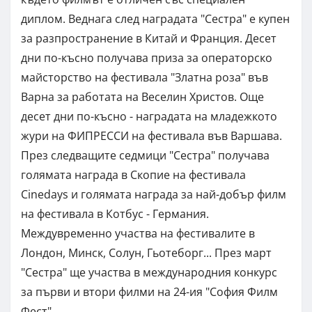
диплом. Веднага след наградата "Сестра" е купен
за разпространение в Китай и Франция. Десет
дни по-късно получава приза за операторско
майсторство на фестивала "Златна роза" във
Варна за работата на Веселин Христов. Още
десет дни по-късно - наградата на младежкото
жури на ФИПРЕССИ на фестивала във Варшава.
През следващите седмици "Сестра" получава
голямата награда в Скопие на фестивала
Cinedays и голямата награда за най-добър филм
на фестивала в Котбус - Германия.
Междувременно участва на фестивалите в
Лондон, Минск, Солун, Гьотеборг... През март
"Сестра" ще участва в международния конкурс
за първи и втори филми на 24-ия "София Филм
Фест".