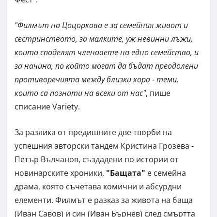
"Филмът на Цоцоркова е за семейния живот и
сестринството, за малките, уж невинни лъжи,
които споделят членовете на едно семейство, и
за начина, по който могат да бъдат преодолени
противоречията между близки хора - теми,
които са познати на всеки от нас"
, пише
списание Variety.
За разлика от предишните две творби на
успешния авторски тандем Кристина Грозева -
Петър Вълчанов, създадени по истории от
новинарските хроники,
"Бащата"
е семейна
драма, която съчетава комични и абсурдни
елементи. Филмът е разказ за живота на баща
(Иван Савов) и син (Иван Бърнев) след смъртта