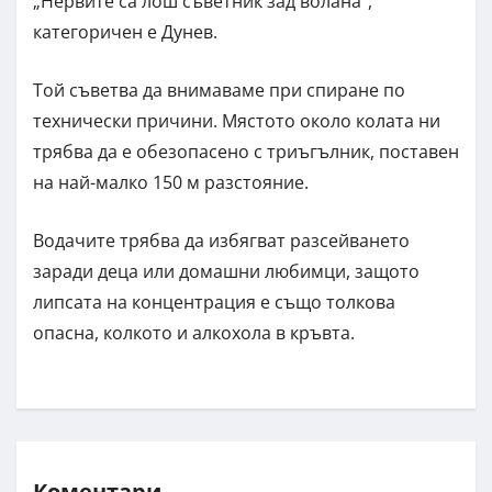
„Нервите са лош съветник зад волана”,
категоричен е Дунев.
Той съветва да внимаваме при спиране по
технически причини. Мястото около колата ни
трябва да е обезопасено с триъгълник, поставен
на най-малко 150 м разстояние.
Водачите трябва да избягват разсейването
заради деца или домашни любимци, защото
липсата на концентрация е също толкова
опасна, колкото и алкохола в кръвта.
Коментари