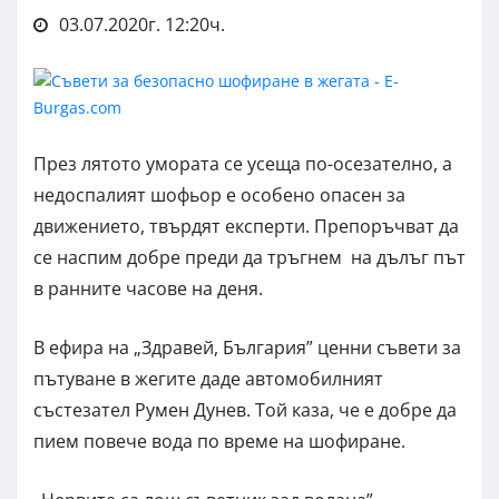
03.07.2020г. 12:20ч.
През лятото умората се усеща по-осезателно, а
недоспалият шофьор е особено опасен за
движението, твърдят експерти. Препоръчват да
се наспим добре преди да тръгнем на дълъг път
в ранните часове на деня.
В ефира на „Здравей, България” ценни съвети за
пътуване в жегите даде автомобилният
състезател Румен Дунев. Той каза, че е добре да
пием повече вода по време на шофиране.