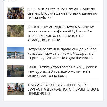
SPICE Music Festival се напълни още по
светло: Вторият ден започна с далеч по-
силна публика
ОБНОВЕНА: 20-годишното момиче от
тежката катастрофа на АМ „Тракия“ е
спряло да диша, поставено е на
командно дишане
Потребителят има право сам да избере
какво да наеме на плажа. Чадърът не
върви задължително с два шезлонга
БЛИЦ: Тежка катастрофа на АМ „Тракия“
към Бургас, 20-годишно момиче е в
медикаментозна кома
ТРИУМФ ЗА ЯХТ КЛУБ ЧЕРНОМОРЕЦ
БУРГАС НА ДЪРЖАВНОТО ПЪРВЕНСТВО В
ПРИМОРСКО