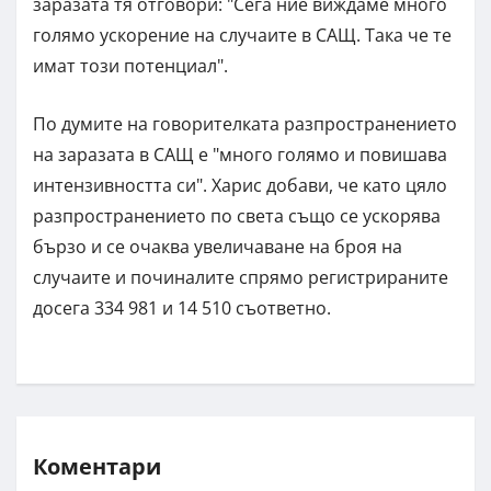
заразата тя отговори: "Сега ние виждаме много
голямо ускорение на случаите в САЩ. Така че те
имат този потенциал".
По думите на говорителката разпространението
на заразата в САЩ е "много голямо и повишава
интензивността си". Харис добави, че като цяло
разпространението по света също се ускорява
бързо и се очаква увеличаване на броя на
случаите и починалите спрямо регистрираните
досега 334 981 и 14 510 съответно.
Коментари