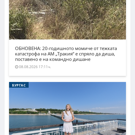
ОБНОВЕНА: 20-годишното момиче от тежката
катастрофа на АМ „Тракия“ е спряло да диша,
поставено е на командно дишане
08.08.2026 17:11ч.
БУРГАС