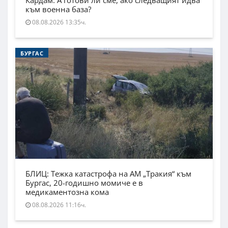
Кардам. А готови ли сме, ако следващият идва
към военна база?
08.08.2026 13:35ч.
БУРГАС
БЛИЦ: Тежка катастрофа на АМ „Тракия“ към
Бургас, 20-годишно момиче е в
медикаментозна кома
08.08.2026 11:16ч.