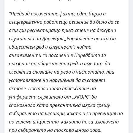
"Предвид посочените факти, едно бързо и
същевременно работещо решение би било да се
осигури респектиращо присъствие на дежурни
служители на Дирекция „Управление при кризи,
обществен ред и сигурност”, чийто
ангажименти са посочени в Наредбата за
опазване на обществения ред, а именно - да
следят за спазване на реда и чистотата, при
установяване на нарушения да съставят
актове. Постоянното присъствие на
униформени служители от „УКОРС“ би
спомогнало като превантивна мярка срещу
събирането на клошари, както и за превенция на
по-големи инциденти, каквито не са изключени
при събирането на толкова много хора.