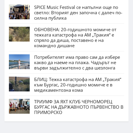
SPICE Music Festival се напълни още по
светло: Вторият ден започна с далеч по-
силна публика
ОБНОВЕНА: 20-годишното момиче от
тежката катастрофа на АМ „Тракия“ е
спряло да диша, поставено е на
командно дишане
Потребителят има право сам да избере
какво да наеме на плажа. Чадърът не
върви задължително с два шезлонга
БЛИЦ: Тежка катастрофа на АМ „Тракия“
към Бургас, 20-годишно момиче е в
медикаментозна кома
ТРИУМФ ЗА ЯХТ КЛУБ ЧЕРНОМОРЕЦ
БУРГАС НА ДЪРЖАВНОТО ПЪРВЕНСТВО В
ПРИМОРСКО