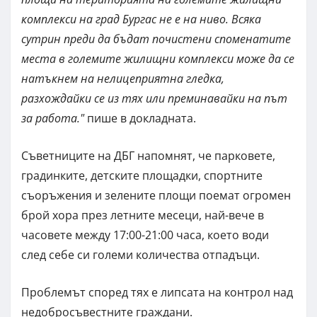
комплекси на град Бургас не е на ниво. Всяка
сутрин преди да бъдат почистени споменатите
места в големите жилищни комплекси може да се
натъкнем на нелицеприятна гледка,
разхождайки се из тях или преминавайки на път
за работа."
пише в докладната.
Съветниците на ДБГ напомнят, че парковете,
градинките, детските площадки, спортните
съоръжения и зелените площи поемат огромен
брой хора през летните месеци, най-вече в
часовете между 17:00-21:00 часа, което води
след себе си големи количества отпадъци.
Проблемът според тях е липсата на контрол над
недобросъвестните граждани.