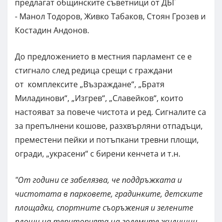
предлагат общинските съветници от ДБГ
- Манол Тодоров, Живко Табаков, Стоян Грозев и
Костадин Андонов.
До предложението в местния парламент се е
стигнало след редица срещи с граждани
от комплексите „Възраждане“, „Братя
Миладинови“, „Изгрев“, „Славейков“, които
настояват за повече чистота и ред. Сигналите са
за препълнени кошове, разхвърляни отпадъци,
преместени пейки и потъпкани тревни площи,
огради, „украсени“ с бирени кенчета и т.н.
"От години се забелязва, че поддръжката и
чистотата в парковете, градинките, детските
площадки, спортните съоръжения и зелените
площи на територията на големите жилищни