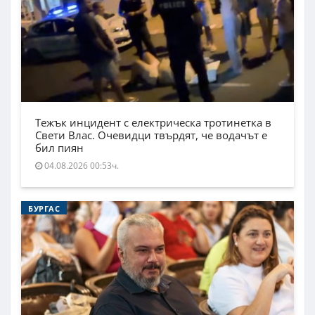
Тежък инцидент с електрическа тротинетка в
Свети Влас. Очевидци твърдят, че водачът е
бил пиян
04.08.2026 00:53ч.
БУРГАС