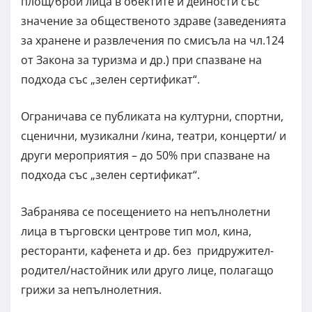
площ/брой лица в обектите и дейности със
значение за общественото здраве (заведенията
за хранене и развлечения по смисъла на чл.124
от Закона за туризма и др.) при спазване на
подхода със „зелен сертификат“.
Ограничава се публиката на културни, спортни,
сценични, музикални /кина, театри, концерти/ и
други мероприятия – до 50% при спазване на
подхода със „зелен сертификат“.
Забранява се посещението на непълнолетни
лица в търговски центрове тип мол, кина,
ресторанти, кафенета и др. без придружител-
родител/настойник или друго лице, полагащо
грижи за непълнолетния.