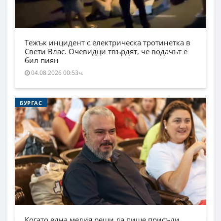
Тежък инцидент с електрическа тротинетка в
Свети Влас. Очевидци твърдят, че водачът е
бил пиян
04.08.2026 00:53ч.
БУРГАС
Когато една медия реши да пише присъди