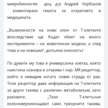
микробиология доц. д-р Андрей Чорбанов
коментираха темата за откритието в
медицината.
„Възможности на нови клон от Т-клетките
впоследствие ще бъдат обект на много
експерименти – на животински модели, а след
това и на човешки“, допълни онкологът
По думите му това е универсална клетка, която
наистина сканира и открива т.нар. MR рецептор,
който е невидим когато човек страда от рак.
Този рецептор дава информация на Т-клетките
за други такива с различен метаболизъм, като
раковите. „Тези Т-клетъчни
колоновеунижощават само туморните такива,