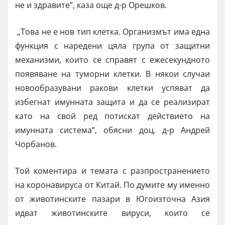
не и здравите”, каза още д-р Орешков.
„Това не е нов тип клетка. Организмът има една
функция с наредени цяла група от защитни
механизми, които се справят с ежесекундното
появяване на туморни клетки. В някои случаи
новообразувани ракови клетки успяват да
избегнат имунната защита и да се реализират
като на свой ред потискат действието на
имунната система”, обясни доц. д-р Андрей
Чорбанов.
Той коментира и темата с разпространението
на коронавируса от Китай. По думите му именно
от животинските пазари в Югоизточна Азия
идват животинските вируси, които се