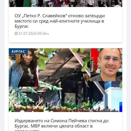
ОУ „Петко Р. Славейков“ отново затвърди
мястото си сред най-елитните училища в
Бургас
31.07.2026 09:36ч.
БУРГАС
Издирването на Симона Пейчева стигна до
Бургас. МВР включи цялата област в