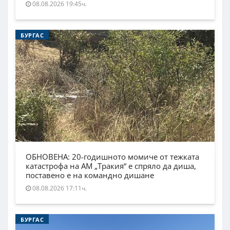
08.08.2026 19:45ч.
БУРГАС
ОБНОВЕНА: 20-годишното момиче от тежката
катастрофа на АМ „Тракия“ е спряло да диша,
поставено е на командно дишане
08.08.2026 17:11ч.
БУРГАС