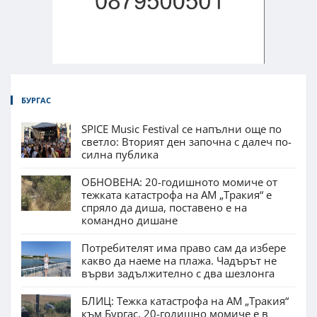
БУРГАС
SPICE Music Festival се напълни още по
светло: Вторият ден започна с далеч по-
силна публика
ОБНОВЕНА: 20-годишното момиче от
тежката катастрофа на АМ „Тракия“ е
спряло да диша, поставено е на
командно дишане
Потребителят има право сам да избере
какво да наеме на плажа. Чадърът не
върви задължително с два шезлонга
БЛИЦ: Тежка катастрофа на АМ „Тракия“
към Бургас, 20-годишно момиче е в