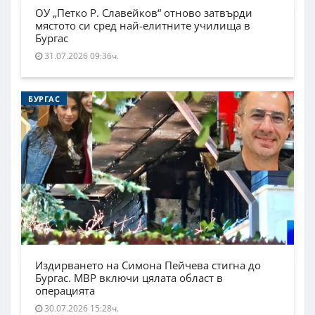
ОУ „Петко Р. Славейков“ отново затвърди
мястото си сред най-елитните училища в
Бургас
31.07.2026 09:36ч.
БУРГАС
Издирването на Симона Пейчева стигна до
Бургас. МВР включи цялата област в
операцията
30.07.2026 15:28ч.