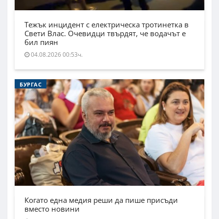
Тежък инцидент с електрическа тротинетка в
Свети Влас. Очевидци твърдят, че водачът е
бил пиян
04.08.2026 00:53ч.
БУРГАС
Когато една медия реши да пише присъди
вместо новини