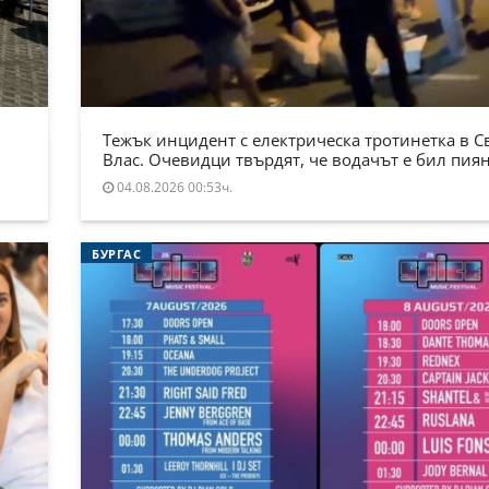
Тежък инцидент с електрическа тротинетка в С
Влас. Очевидци твърдят, че водачът е бил пия
04.08.2026 00:53ч.
БУРГАС