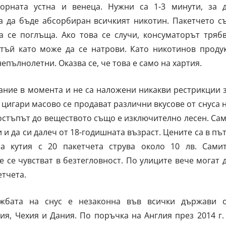
орната устна и венеца. Нужни са 1-3 минути, за 
за да бъде абсорбиран всичкият никотин. Пакетчето с
а се поглъща. Ако това се случи, консуматорът тряб
тъй като може да се натрови. Като никотинов проду
епълнолетни. Оказва се, че това е само на хартия.
ание в момента и не са наложени никакви рестрикции 
 цигари масово се продават различни вкусове от снуса 
остъпът до веществото също е изключително лесен. Са
 и да си далеч от 18-годишната възраст. Цените са в пъ
на кутия с 20 пакетчета струва около 10 лв. Сами
 се чувстват в безтегловност. По улиците вече могат 
етчета.
ажбата на снус е незаконна във всички държави 
я, Чехия и Дания. По поръчка на Англия през 2014 г.