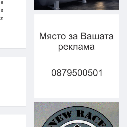
 е
не
ск