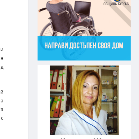
ли
ия
ед
ъй
на
жа
 с