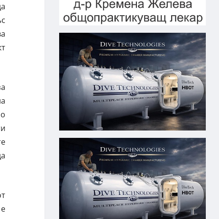
да
ъс
ва
кт
за
на
мо
ти
те
да
от
 е