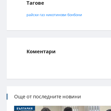
Тагове
райски газ
никотинови бонбони
Коментари
Още от последните новини
БЪЛГАРИЯ