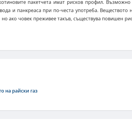
икотиновите пакетчета имат рисков профил. Възможно
вода и панкреаса при по-честа употреба. Веществото 
 но ако човек преживее такъв, съществува повишен ри
о на райски газ