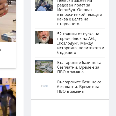
Пеевски заснет на
редовен полет за
Истанбул. Остават
въпросите кой плаща и
каква е целта на
пътуването.
52 години от пуска на
първия блок на АЕЦ
„Козлодуй“. Между
историята, политиката и
в
бъдещето
Българските бази не са
безплатни. Време е за
ПВО в замяна
Българските бази не са
безплатни. Време е за
ПВО в замяна