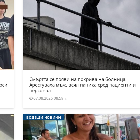
Смъртта се появи на покрива на болница.
ърси
Арестуваха мъж, всял паника сред пациенти и
персонал
07.08.2026 08:59ч.
ВОДЕЩИ НОВИНИ