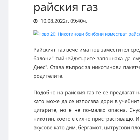
райския газ
10.08.2022г. 09:40ч.
Райският газ вече има нов заместител сре
балони" тийнейджърите започнаха да сму
Днес". Става въпрос за никотинови пакетч
родителите.
Подобно на райския газ те се предлагат н
като може да се използва дори в учебнит
цигарите, но е не по-малко опасна. Сн
никотин, което е силно пристрастяващо. И
вкусове като дим, бергамот, цитрусови пло