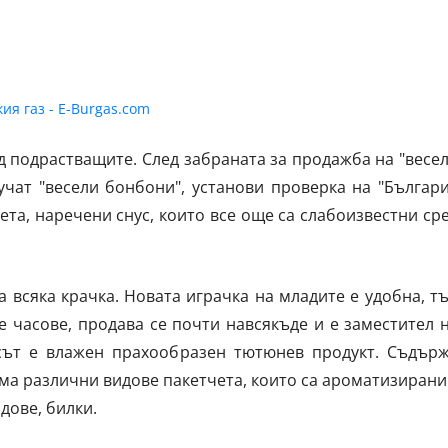
д подрастващите. След забраната за продажба на "весе
чат "весели бонбони", установи проверка на "Българ
ета, наречени снус, които все още са слабоизвестни ср
а всяка крачка. Новата играчка на младите е удобна, т
е часове, продава се почти навсякъде и е заместител 
усът е влажен прахообразен тютюнев продукт. Съдър
ма различни видове пакетчета, които са ароматизирани
дове, билки.