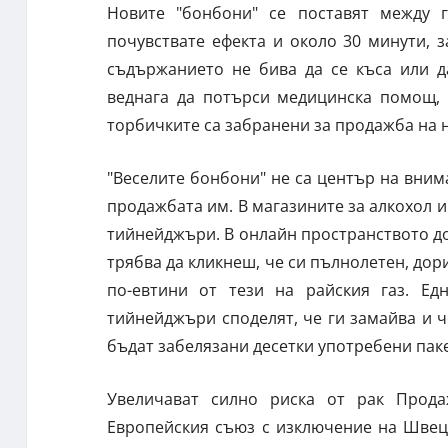
Новите "бонбони" се поставят между г
почувствате ефекта и около 30 минути, 
съдържанието не бива да се къса или д
веднага да потърси медицинска помощ, 
торбичките са забранени за продажба на н
"Веселите бонбони" не са център на вним
продажбата им. В магазините за алкохол и
тийнейджъри. В онлайн пространството д
трябва да кликнеш, че си пълнолетен, дори
по-евтини от тези на райския газ. Ед
тийнейджъри споделят, че ги замайва и че
бъдат забелязани десетки употребени пак
Увеличават силно риска от рак Прод
Европейския съюз с изключение на Швеци