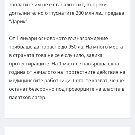
заплатите им не е станало факт, въпреки
допълнително отпуснатите 200 млн.лв., предава
"Дарик".
От 1 януари основоното възнаграждение
трябваше да порасне до 950 лв.
На много места
в страната това не се е случило, завиха
протестиращите. На 1 март се навършва една
година от началото на протестните действия на
медицинските работници. Сега, те казват, че ще
останат безсрочно под прозорците на властта в
палатков лагер.