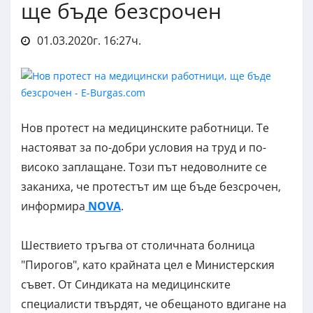
ще бъде безсрочен
01.03.2020г. 16:27ч.
Нов протест на медицинските работници. Те
настояват за по-добри условия на труд и по-
високо заплащане. Този път недоволните се
заканиха, че протестът им ще бъде безсрочен,
информира
NOVA
.
Шествието тръгва от столичната болница
"Пирогов", като крайната цел е Министерския
съвет. От Синдиката на медицинските
специалисти твърдят, че обещаното вдигане на