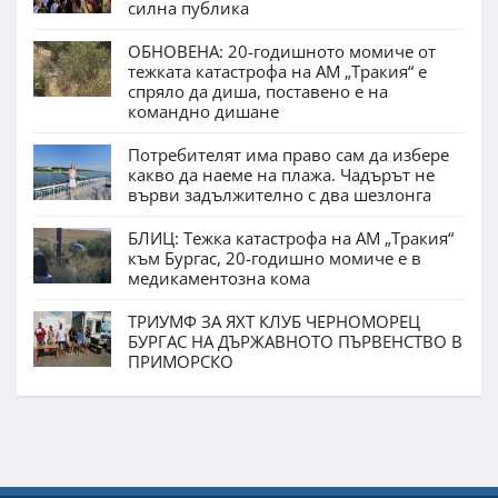
силна публика
ОБНОВЕНА: 20-годишното момиче от
тежката катастрофа на АМ „Тракия“ е
спряло да диша, поставено е на
командно дишане
Потребителят има право сам да избере
какво да наеме на плажа. Чадърът не
върви задължително с два шезлонга
БЛИЦ: Тежка катастрофа на АМ „Тракия“
към Бургас, 20-годишно момиче е в
медикаментозна кома
ТРИУМФ ЗА ЯХТ КЛУБ ЧЕРНОМОРЕЦ
БУРГАС НА ДЪРЖАВНОТО ПЪРВЕНСТВО В
ПРИМОРСКО