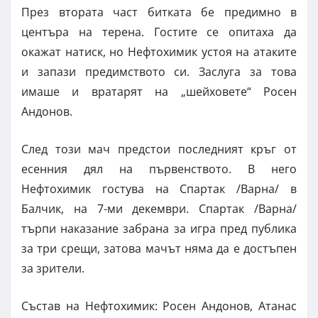
През втората част битката бе предимно в
центъра на терена. Гостите се опитаха да
окажат натиск, но Нефтохимик устоя на атаките
и запази предимството си. Заслуга за това
имаше и вратарят на „шейховете“ Росен
Андонов.
След този мач предстои последният кръг от
есенния дял на първенството. В него
Нефтохимик гостува на Спартак /Варна/ в
Балчик, на 7-ми декември. Спартак /Варна/
търпи наказание забрана за игра пред публика
за три срещи, затова мачът няма да е достъпен
за зрители.
Състав на Нефтохимик: Росен Андонов, Атанас