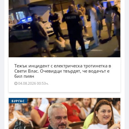
Тежък инцидент с електрическа тротинетка в
Свети Влас. Очевидци твърдят, че водачът е
бил пиян
04.08.2026 00:53ч.
БУРГАС