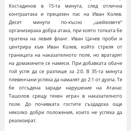
Костадинов в 15-та минута, след отлична
контраатака и прецизен пас на Иван Колев.
Десет минути по-късно „шейховете“
организираха добра атака, при която топката бе
пратена на левия фланг. Иван Цачев проби и
центрира към Иван Колев, който стреля от
границата на наказателното поле, но вратарят
на домакините се намеси. При добавката обаче
той успя да се разпише за 2:0. В 35-та минута
плевенчани успяха да намалят до 2:1 от дузпа. Те
бе отсъдена заради нарушение на Атанас
Ташолов срещу техен играч в наказателното
поле. До почивката гостите създадоха още
няколко добри положения, които не успяха да
реализират.