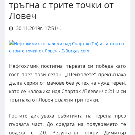
тръгна с трите точки от
Ловеч
30.11.2019г. 17:51ч.
Нефтохимик постигна първата си победа като
гост през този сезон. „Шейховете“ прекъснаха
дълга серия от мачове без успех на чужд терен,
като се наложиха над Спартак /Плевен/ с 2:1 и си
тръгнаха от Ловеч с важни три точки.
Гостите диктуваха събитията на терена през
първата част. До средата на полувремето те
водеха с 2:0. Резултатът откри Димитър