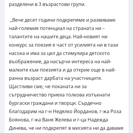
разделени в 3 възрастови групи.
„Вече десет години подкрепяме и развиваме
най-големия потенциал на страната ни –
талантите на нашите деца. Най-новият ни
конкурс за поезия е част от усилията ни в тази
насока и има за цел да стимулира детското
въображение, да насърчи интереса на най-
малките към поезията и да открие още в най-
ранна възраст дарбата на участниците.
Щастливи сме, че поканата ни за
сътрудничество приеха толкова изтъкнати
бургаски граждани и творци. Сърдечно
благодарим на г-н Недялко Йорданов, г-жа Роза
Боянова, г-жа Ваня Желева и г-ца Надежда
Динева, че ни подкрепят в мисията ни да даваме