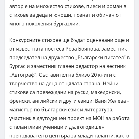
автор е на множество стихове, пиеси и роман в
стихове за деца и юноши, познат и обичан от
много поколения бургазлии.
Конкурсните стихове ще бъдат оценявани още и
от известната поетеса Роза Боянова, заместник-
председател на дружество „Български писател“ в
Бургас и заместник главен редактор на вестник
„Автограф“. Съставител на близо 20 книги с
творчество на деца от цялата страна. Нейни
стихове са превеждани на руски, македонски,
френски, английски и други езици; Ваня Желева -
магистър по български език и литература,
участник в двугодишен проект на МОН за работа
с талантливи ученици и дългогодишен
преподавател в центъра за млади таланти, както