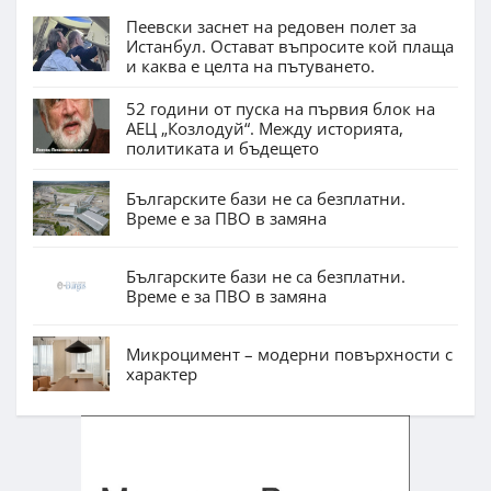
Пеевски заснет на редовен полет за
Истанбул. Остават въпросите кой плаща
и каква е целта на пътуването.
52 години от пуска на първия блок на
АЕЦ „Козлодуй“. Между историята,
политиката и бъдещето
Българските бази не са безплатни.
Време е за ПВО в замяна
Българските бази не са безплатни.
Време е за ПВО в замяна
Микроцимент – модерни повърхности с
характер