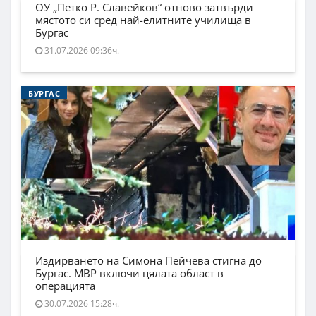
ОУ „Петко Р. Славейков“ отново затвърди
мястото си сред най-елитните училища в
Бургас
31.07.2026 09:36ч.
БУРГАС
Издирването на Симона Пейчева стигна до
Бургас. МВР включи цялата област в
операцията
30.07.2026 15:28ч.