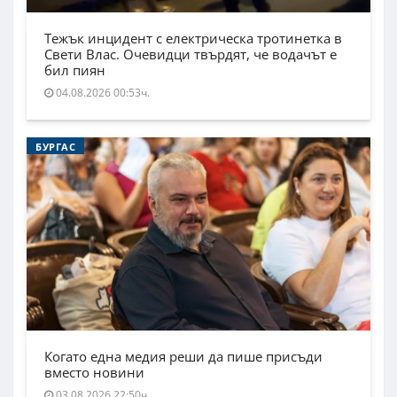
Тежък инцидент с електрическа тротинетка в
Свети Влас. Очевидци твърдят, че водачът е
бил пиян
04.08.2026 00:53ч.
БУРГАС
Когато една медия реши да пише присъди
вместо новини
03.08.2026 22:50ч.