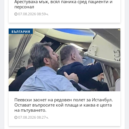
Арестуваха мъж, всял паника сред пациенти и
персонал
07.08.2026 08:59ч.
БЪЛГАРИЯ
Пеевски заснет на редовен полет за Истанбул.
Остават въпросите кой плаща и каква е целта
на пътуването.
07.08.2026 08:27ч.