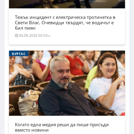
Тежък инцидент с електрическа тротинетка в
Свети Влас. Очевидци твърдят, че водачът е
бил пиян
04.08.2026 00:53ч.
БУРГАС
Когато една медия реши да пише присъди
вместо новини