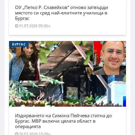
ОУ „Петко Р. Славейков“ отново затвърди
мястото си сред най-елитните училища в
Бургас
31.07.2026 09:36ч.
БУРГАС
Издирването на Симона Пейчева стигна до
Бургас. МВР включи цялата област в
операцията
30.07.2026 15:28ч.