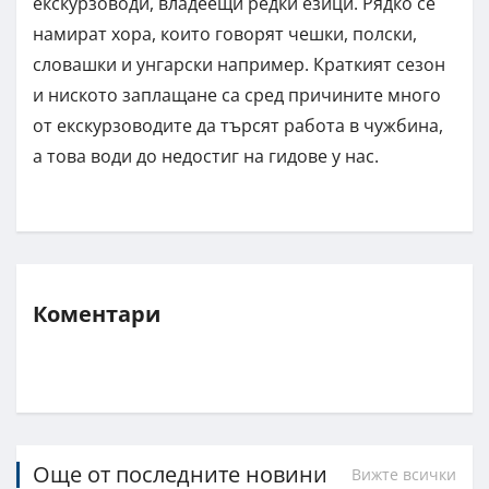
екскурзоводи, владеещи редки езици. Рядко се
намират хора, които говорят чешки, полски,
словашки и унгарски например. Краткият сезон
и ниското заплащане са сред причините много
от екскурзоводите да търсят работа в чужбина,
а това води до недостиг на гидове у нас.
Коментари
Още от последните новини
Вижте всички