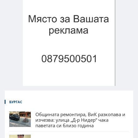
БУРГАС
Общината ремонтира, ВиК разкопава и
изчезва: улица „Д-р Нидер“ чака
паветата си близо година