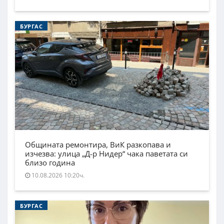
БУРГАС
Общината ремонтира, ВиК разкопава и
изчезва: улица „Д-р Нидер“ чака паветата си
близо година
10.08.2026 10:20ч.
БУРГАС