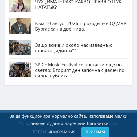
ЧУХ „ИМАТЕ РАК“. КАКВО ПРАВЯ ОТТУК
НАТАТЪК?
Към 10 август 2026 г. рокадите в ОДМВР
Бургас са на две нива.
Защо всички около нас изведнъж
станаха „идиоти“?
SPICE Music Festival се напълни още по
светло: Вторият ден започна с далеч по-
силна публика
За да функционира нормално сайта, използваме малки
файлове с данни наречени бисквитки.
Пишете ни
Реклама
Екип
Общи условия
ПОВЕЧЕ ИНФОРМАЦИЯ
ПРИЕМАМ