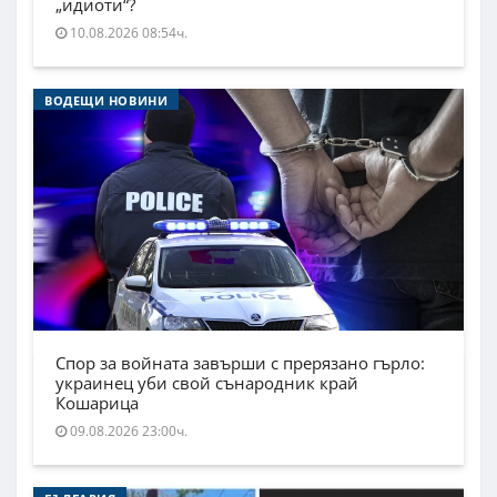
„идиоти“?
10.08.2026 08:54ч.
ВОДЕЩИ НОВИНИ
Спор за войната завърши с прерязано гърло:
украинец уби свой сънародник край
Кошарица
09.08.2026 23:00ч.