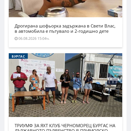
Дрогирана шофьорка задържана в Свети Влас,
в автомобила е пътувало и 2-годишно дете
06.08.2026 15:04ч.
БУРГАС
ТРИУМФ ЗА ЯХТ КЛУБ ЧЕРНОМОРЕЦ БУРГАС НА
ДЪРЖАВНОТО ПЪРВЕНСТВО В ПРИМОРСКО