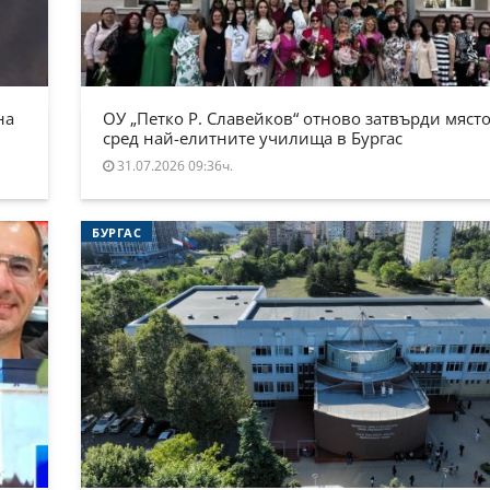
на
ОУ „Петко Р. Славейков“ отново затвърди място
сред най-елитните училища в Бургас
31.07.2026 09:36ч.
БУРГАС