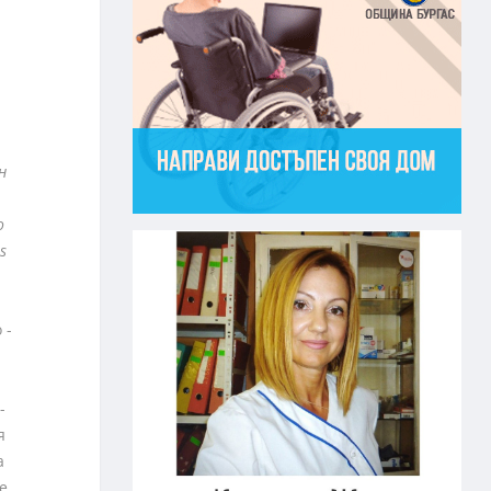
н
о
s
 -
-
я
а
е