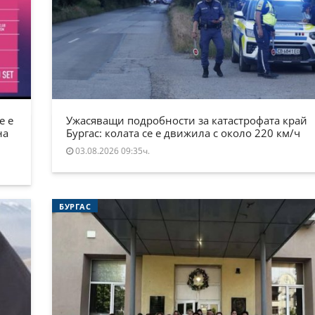
е е
Ужасяващи подробности за катастрофата край
на
Бургас: колата се е движила с около 220 км/ч
03.08.2026 09:35ч.
БУРГАС