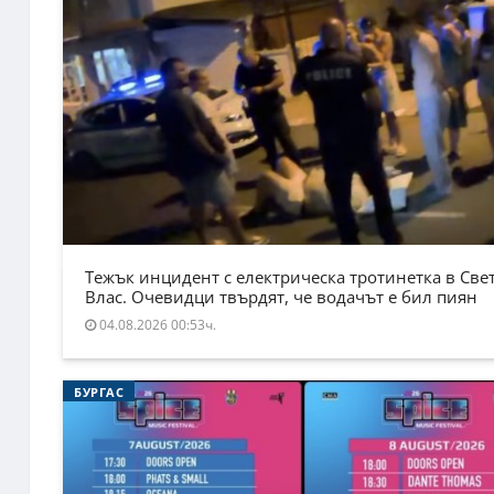
Тежък инцидент с електрическа тротинетка в Све
Влас. Очевидци твърдят, че водачът е бил пиян
04.08.2026 00:53ч.
БУРГАС