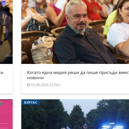
ти
Когато една медия реши да пише присъди вмес
новини
03.08.2026 22:50ч.
БУРГАС