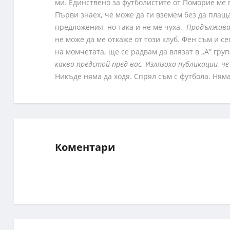
ми. Единствено за футболистите от Поморие ме 
Първи знаех, че може да ги вземем без да плаща
предложения, но така и не ме чуха.
-Продължава
не може да ме откажe от този клуб. Фен съм и с
на момчетата, ще се радвам да влязат в „А” гру
какво предстой пред вас. Излязоха публикации, че
Никъде няма да ходя. Спрял съм с футбола. 
Коментари