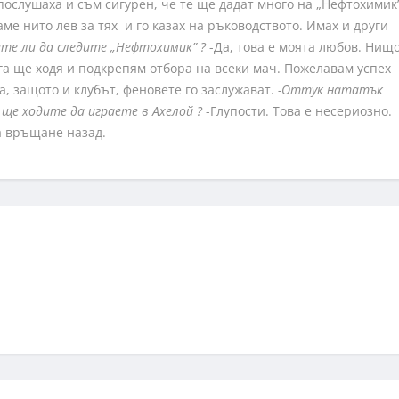
послушаха и съм сигурен, че те ще дадат много на „Нефтохимик”
ме нито лев за тях и го казах на ръководството. Имах и други
те ли да следите „Нефтохимик” ?
-Да, това е моята любов. Нищ
ега ще ходя и подкрепям отбора на всеки мач. Пожелавам успех
па, защото и клубът, феновете го заслужават.
-Оттук нататък
 ще ходите да играете в Ахелой ?
-Глупости. Това е несериозно.
Няма връщане назад.