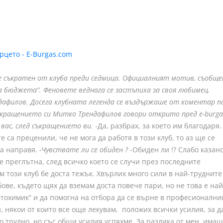
 съкратен от клуба преди седмица. Официалният мотив, съобще
 бюджета”. Феновете веднага се застъпиха за своя любимец.
афилов. Досега клубната легенда се въздържаше от коментар п
 съкращението си Митко Трендафилов говори открито пред
e-burga
 вас, след съкращението ви.
-Да, разбрах, за което им благодаря.
 са преценили, че не мога да работя в този клуб, то аз ще се
да направя.
-Чувствате ли се обиден ?
-Обиден ли !? Слабо казано
е преглътна, след всичко което се случи през последните
м този клуб бе доста тежък. Хвърлих много сили в най-трудните
ове, където щях да вземам доста повече пари, но не това е най
фтохимик” и да помогна на отбора да се върне в професионални
и, някои от които все още лекувам, положих всички усилия, за д
 трудно, но със общи усилия успяхме. За разлика от мен, имаш