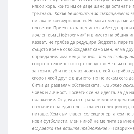
някои хора, които им се даде шанс да останат и 
тръгнаха.
-Какъв бе мотивът за съкращението ви
писаха някои журналисти. Не могат мен да ме изр
посветих. Приех съкращението си без да правя с
лоялен към „Нефтохимик” и в името на общия ин
Казват, че трябва да редуцира бюджета, парит
същото време освобождават само мен, няма други
оправдание, има нещо лично.
-Кой ви съобщи н
спортно-техническото ръководство.Не съм говор
за този клуб и не съм аз човекът, който трябва 
скоро някой друг е в дъното, но не искам сега д
битка да развалям обстановката.
-За какво съжа
човек и личност. Посветих се на идеята, за да н
положение. От другата страна нямаше коректнос
назначиха на един пост – главен селекционер, н
питаше. Хем съм главен селекционер, а хем не 
нови футболисти. Мен никой не ме пита за мнени
вслушваха във вашите предложение ?
-Говорихме