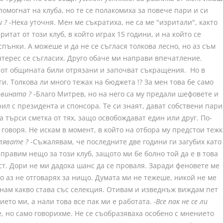
помогнат на клуба, но те се полакомиха за повече пари и си
 ?
-Нека уточня. Мен ме съкратиха, не са ме "изритали", както
итат от този клуб, в който играх 15 години, и на който се
пънки. А можеше и да не се съглася толкова лесно, но аз съм
терес се съгласих. Друго обаче ми направи впечатление.
е от общината били отрязани и започват съкращения. Но в
. Толкова ли много тежах на бюджета !? За мен това бе само
овината ?
-Благо Митрев, но на него са му предали шефовете и
ил с президента и спонсора. Те си знаят, дават собствени пари
да търси сметка от тях, защо освобождават един или друг. По-
а говоря. Не искам в момент, в който на отбора му предстои тежк
лявате ?
-Съжалявам, че последните две години ги загубих като
аправим нещо за този клуб, защото ми бе болно той да е в това
т. Дори не ми дадоха шанс да се проваля. Заради феновете ме
о аз не отговарях за нищо. Думата ми не тежеше, никой не ме
знам какво става със селекция. Отивам и изведнъж виждам пет
ето ми, а нали това все пак ми е работата.
-Все пак не се ли
, но само говорихме. Не се съобразяваха особено с мнението