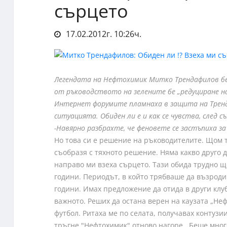
сърцето
17.02.2012г. 10:26ч.
Легендата на Нефтохимик Митко Трендафилов бе
от ръководството на зелените бе „редуциране на
Интернет форумите пламнаха в защита на Тренд
ситуацията. Обиден ли е и как се чувства, след
-Навярно разбрахте, че феновете се застъпиха за
Но това си е решение на ръководителите. Щом те
съобразя с тяхното решение. Няма какво друго 
направо ми взеха сърцето. Тази обида трудно щ
години. Периодът, в който трябваше да възроди
години. Имах предложение да отида в други клуб
важното. Реших да остана верен на каузата „Не
футбол. Ритаха ме по селата, получавах контузи
тръгне "Нефтохимик" отново нагоре. Беше много