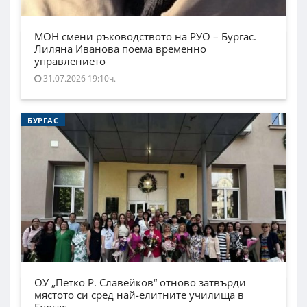
МОН смени ръководството на РУО – Бургас.
Лиляна Иванова поема временно
управлението
31.07.2026 19:10ч.
БУРГАС
ОУ „Петко Р. Славейков“ отново затвърди
мястото си сред най-елитните училища в