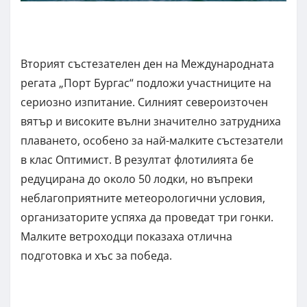
Вторият състезателен ден на Международната
регата „Порт Бургас“ подложи участниците на
сериозно изпитание. Силният североизточен
вятър и високите вълни значително затрудниха
плаването, особено за най-малките състезатели
в клас Оптимист. В резултат флотилията бе
редуцирана до около 50 лодки, но въпреки
неблагоприятните метеорологични условия,
организаторите успяха да проведат три гонки.
Малките ветроходци показаха отлична
подготовка и хъс за победа.