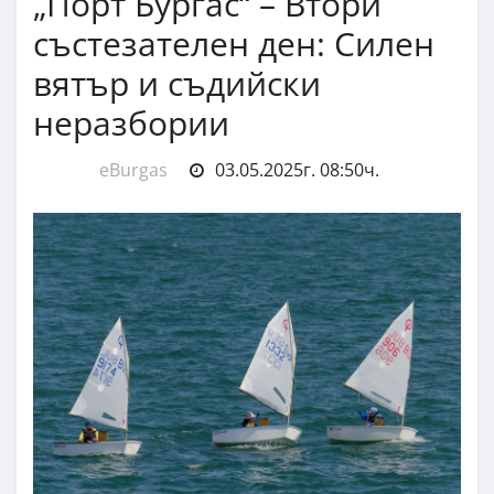
„Порт Бургас“ – Втори
състезателен ден: Силен
вятър и съдийски
неразбории
eBurgas
03.05.2025г. 08:50ч.