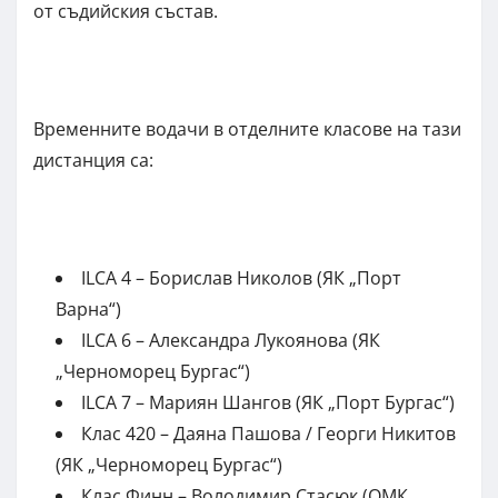
от съдийския състав.
Временните водачи в отделните класове на тази
дистанция са:
ILCA 4 – Борислав Николов (ЯК „Порт
Варна“)
ILCA 6 – Александра Лукоянова (ЯК
„Черноморец Бургас“)
ILCA 7 – Мариян Шангов (ЯК „Порт Бургас“)
Клас 420 – Даяна Пашова / Георги Никитов
(ЯК „Черноморец Бургас“)
Клас Финн – Володимир Стасюк (ОМК