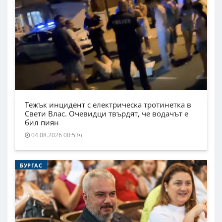
Тежък инцидент с електрическа тротинетка в
Свети Влас. Очевидци твърдят, че водачът е
бил пиян
04.08.2026 00:53ч.
БУРГАС