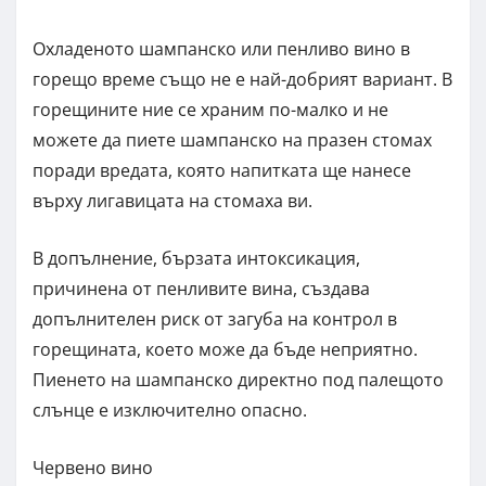
Охладеното шампанско или пенливо вино в
горещо време също не е най-добрият вариант. В
горещините ние се храним по-малко и не
можете да пиете шампанско на празен стомах
поради вредата, която напитката ще нанесе
върху лигавицата на стомаха ви.
В допълнение, бързата интоксикация,
причинена от пенливите вина, създава
допълнителен риск от загуба на контрол в
горещината, което може да бъде неприятно.
Пиенето на шампанско директно под палещото
слънце е изключително опасно.
Червено вино