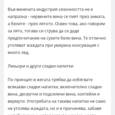
Във винената индустрия сезонността не е
напразна - червените вина се пият през зимата,
а белите - през лятото. Освен това, ако говорим
за лято, тогава си струва да се даде
предпочитание на сухите бели вина. Те отлично
утоляват жаждата при умерена консумация с
много лед.
Ликьори и други сладки напитки
По принцип в жегата трябва да избягвате
всякакви сладки напитки, включително сладки
вина, десертни и подсилени вина, коктейли и
вермути. Употребата на такива напитки не само
не утолява жаждата, но и я причинява, забавя