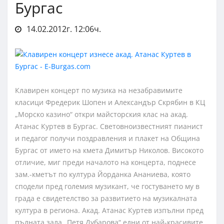
Бургас
14.02.2012г. 12:06ч.
Клавирен концерт по музика на незабравимите
класици Фредерик Шопен и Александър Скрябин в КЦ
„Морско казино“ откри майсторския клас на акад.
Атанас Куртев в Бургас. Световноизвестният пианист
и педагог получи поздравления и плакет на Община
Бургас от името на кмета Димитър Николов. Високото
отличие, миг преди началото на концерта, поднесе
зам.-кметът по култура Йорданка Ананиева, която
сподели пред големия музикант, че гостуването му в
града е свидетелство за развитието на музикалната
култура в региона. Акад. Атанас Куртев изпълни пред
пълната зала „Петя Дубарова“ едни от най-красивите