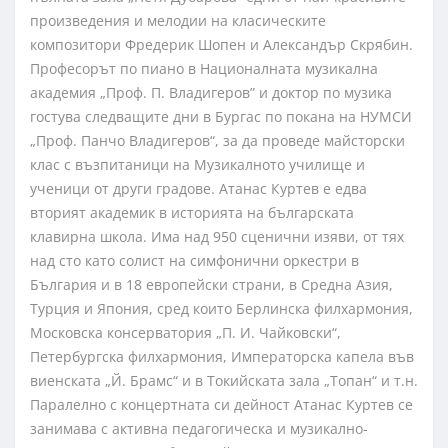
произведения и мелодии на класическите
композитори Фредерик Шопен и Александър Скрябин.
Професорът по пиано в Националната музикална
академия „Проф. П. Владигеров” и доктор по музика
гостува следващите дни в Бургас по покана на НУМСИ
„Проф. Панчо Владигеров“, за да проведе майсторски
клас с възпитаници на Музикалното училище и
ученици от други градове. Атанас Куртев е едва
вторият академик в историята на българската
клавирна школа. Има над 950 сценични изяви, от тях
над сто като солист на симфонични оркестри в
България и в 18 европейски страни, в Средна Азия,
Турция и Япония, сред които Берлинска филхармония,
Московска консерватория „П. И. Чайковски“,
Петербургска филхармония, Императорска капела във
виенската „Й. Брамс“ и в Токийската зала „Топан“ и т.н.
Паралелно с концертната си дейност Атанас Куртев се
занимава с активна педагогическа и музикално-