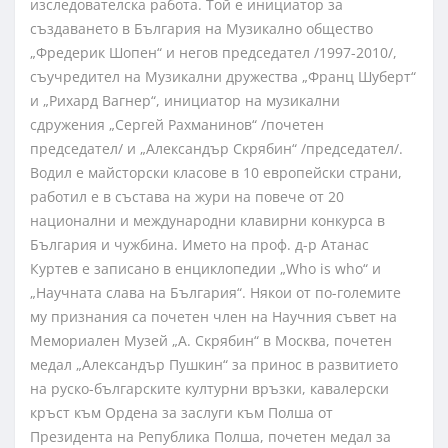
изследователска работа. Той е инициатор за
създаването в България на Музикално общество
„Фредерик Шопен“ и негов председател /1997-2010/,
съучредител на Музикални дружества „Франц Шуберт“
и „Рихард Вагнер“, инициатор на музикални
сдружения „Сергей Рахманинов“ /почетен
председател/ и „Александър Скрябин“ /председател/.
Водил е майсторски класове в 10 европейски страни,
работил е в състава на жури на повече от 20
национални и международни клавирни конкурса в
България и чужбина.
Името на проф. д-р Атанас
Куртев е записано в енциклопедии „Who is who“ и
„Научната слава на България“. Някои от по-големите
му признания са почетен член на Научния съвет на
Мемориален Музей „А. Скрябин“ в Москва, почетен
медал „Александър Пушкин“ за принос в развитието
на руско-българските културни връзки, кавалерски
кръст към Ордена за заслуги към Полша от
Президента на Република Полша, почетен медал за