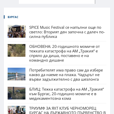
БУРГАС
SPICE Music Festival се напълни още по
светло: Вторият ден започна с далеч по-
силна публика
ОБНОВЕНА: 20-годишното момиче от
тежката катастрофа на АМ „Тракия“ е
спряло да диша, поставено е на
командно дишане
Потребителят има право сам да избере
какво да наеме на плажа. Чадърът не
върви задължително с два шезлонга
БЛИЦ: Тежка катастрофа на АМ „Тракия“
към Бургас, 20-годишно момиче е в
медикаментозна кома
ТРИУМФ ЗА ЯХТ КЛУБ ЧЕРНОМОРЕЦ
БУРГАС НА ДЪРЖАВНОТО ПЪРВЕНСТВО В