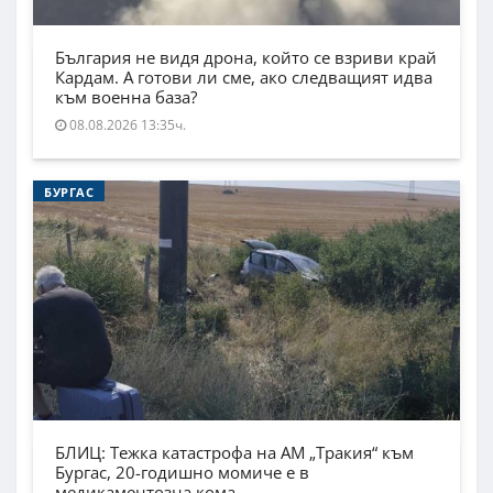
България не видя дрона, който се взриви край
Кардам. А готови ли сме, ако следващият идва
към военна база?
08.08.2026 13:35ч.
БУРГАС
БЛИЦ: Тежка катастрофа на АМ „Тракия“ към
Бургас, 20-годишно момиче е в
медикаментозна кома