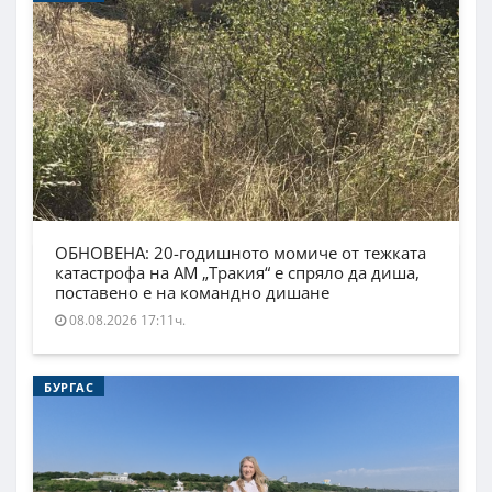
ОБНОВЕНА: 20-годишното момиче от тежката
катастрофа на АМ „Тракия“ е спряло да диша,
поставено е на командно дишане
08.08.2026 17:11ч.
БУРГАС