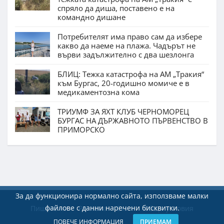
спряло да диша, поставено е на
командно дишане
Потребителят има право сам да избере
какво да наеме на плажа. Чадърът не
върви задължително с два шезлонга
БЛИЦ: Тежка катастрофа на АМ „Тракия“
към Бургас, 20-годишно момиче е в
медикаментозна кома
ТРИУМФ ЗА ЯХТ КЛУБ ЧЕРНОМОРЕЦ
БУРГАС НА ДЪРЖАВНОТО ПЪРВЕНСТВО В
ПРИМОРСКО
За да функционира нормално сайта, използваме малки
файлове с данни наречени бисквитки.
Пишете ни
Реклама
Екип
Общи условия
ПОВЕЧЕ ИНФОРМАЦИЯ
ПРИЕМАМ