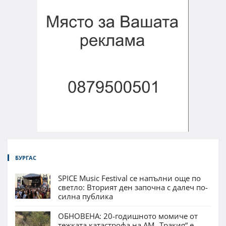
БУРГАС
SPICE Music Festival се напълни още по
светло: Вторият ден започна с далеч по-
силна публика
ОБНОВЕНА: 20-годишното момиче от
тежката катастрофа на АМ „Тракия“ е