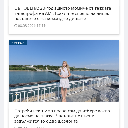
ОБНОВЕНА: 20-годишното момиче от тежката
катастрофа на АМ „Тракия“ е спряло да диша,
поставено е на командно дишане
08.08.2026 17:11ч.
БУРГАС
Потребителят има право сам да избере какво
да наеме на плажа. Чадърът не върви
задължително с два шезлонга