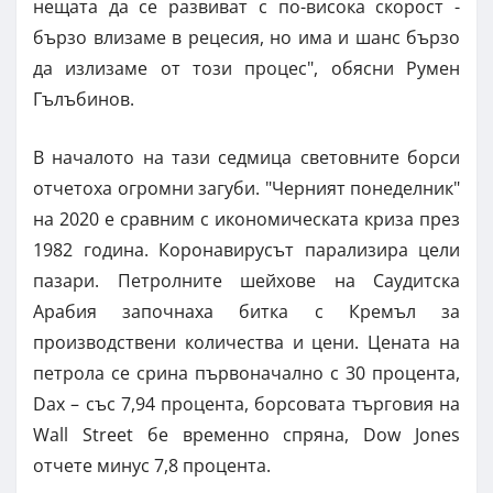
нещата да се развиват с по-висока скорост -
бързо влизаме в рецесия, но има и шанс бързо
да излизаме от този процес", обясни Румен
Гълъбинов.
В началото на тази седмица световните борси
отчетоха огромни загуби. "Черният понеделник"
на 2020 е сравним с икономическата криза през
1982 година. Коронавирусът парализира цели
пазари. Петролните шейхове на Саудитска
Арабия започнаха битка с Кремъл за
производствени количества и цени. Цената на
петрола се срина първоначално с 30 процента,
Dax – със 7,94 процента, борсовата търговия на
Wall Street бе временно спряна, Dow Jones
отчете минус 7,8 процента.