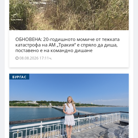
ОБНОВЕНА: 20-годишното момиче от тежката
катастрофа на АМ „Тракия“ е спряло да диша,
поставено е на командно дишане
08.08.2026 17:11ч.
БУРГАС