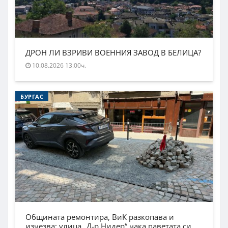
ДРОН ЛИ ВЗРИВИ ВОЕННИЯ ЗАВОД В БЕЛИЦА?
10.08.2026 13:00ч.
БУРГАС
Общината ремонтира, ВиК разкопава и
изчезва: улица „Д-р Нидер“ чака паветата си