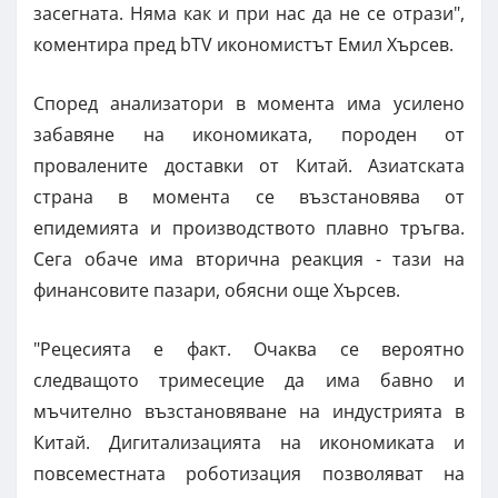
засегната. Няма как и при нас да не се отрази",
коментира пред bTV икономистът Емил Хърсев.
Според анализатори в момента има усилено
забавяне на икономиката, породен от
провалените доставки от Китай. Азиатската
страна в момента се възстановява от
епидемията и производството плавно тръгва.
Сега обаче има вторична реакция - тази на
финансовите пазари, обясни още Хърсев.
"Рецесията е факт. Очаква се вероятно
следващото тримесецие да има бавно и
мъчително възстановяване на индустрията в
Китай. Дигитализацията на икономиката и
повсеместната роботизация позволяват на