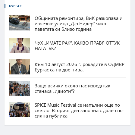
БУРГАС
Общината ремонтира, ВиК разкопава и
изчезва: улица „Д-р Нидер“ чака
паветата си близо година
ЧУХ „ИМАТЕ РАК“. КАКВО ПРАВЯ ОТТУК
НАТАТЪК?
Към 10 август 2026 г. рокадите в ОДМВР
Бургас са на две нива.
Защо всички около нас изведнъж
станаха „идиоти“?
SPICE Music Festival се напълни още по
светло: Вторият ден започна с далеч по-
силна публика