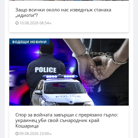
Защо всички около нас изведнъж станаха
„идиоти“?
10.08.2026 08:54ч.
ВОДЕЩИ НОВИНИ
Спор за войната завърши с прерязано гърло:
украинец уби свой сънародник край
Кошарица
09.08.2026 23:00ч.