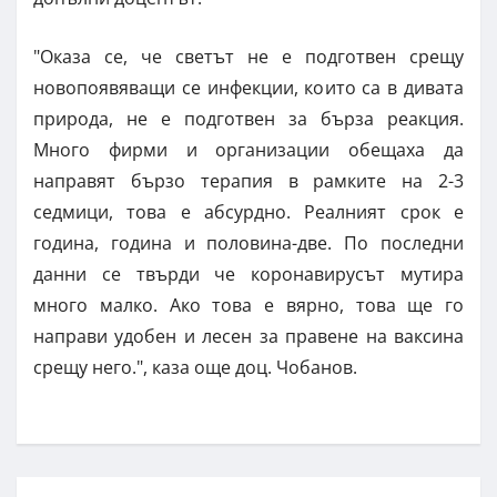
"Оказа се, че светът не е подготвен срещу
новопоявяващи се инфекции, които са в дивата
природа, не е подготвен за бърза реакция.
Много фирми и организации обещаха да
направят бързо терапия в рамките на 2-3
седмици, това е абсурдно. Реалният срок е
година, година и половина-две. По последни
данни се твърди че коронавирусът мутира
много малко. Ако това е вярно, това ще го
направи удобен и лесен за правене на ваксина
срещу него.", каза още доц. Чобанов.