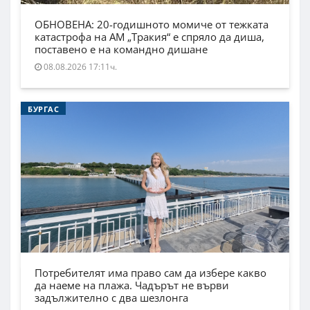
ОБНОВЕНА: 20-годишното момиче от тежката
катастрофа на АМ „Тракия“ е спряло да диша,
поставено е на командно дишане
08.08.2026 17:11ч.
БУРГАС
Потребителят има право сам да избере какво
да наеме на плажа. Чадърът не върви
задължително с два шезлонга