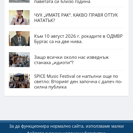
паветата си близо година
ЧУХ „ИМАТЕ РАК“. КАКВО ПРАВЯ ОТТУК
НАТАТЪК?
Към 10 август 2026 г. рокадите в ОДМВР
Бургас са на две нива.
Защо всички около нас изведнъж
станаха „идиоти“?
SPICE Music Festival се напълни още по
светло: Вторият ден започна с далеч по-
силна публика
За да функционира нормално сайта, използваме малки