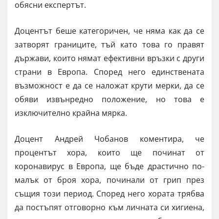
обясни експертът.
Доцентът беше категоричен, че няма как да се
затворят границите, тъй като това го правят
държави, които нямат ефективни връзки с други
страни в Европа. Според него единствената
възможност е да се наложат крути мерки, да се
обяви извънредно положение, но това е
изключително крайна мярка.
Доцент Андрей Чобанов коментира, че
процентът хора, които ще починат от
коронавирус в Европа, ще бъде драстично по-
малък от броя хора, починали от грип през
същия този период. Според него хората трябва
да постъпят отговорно към личната си хигиена,