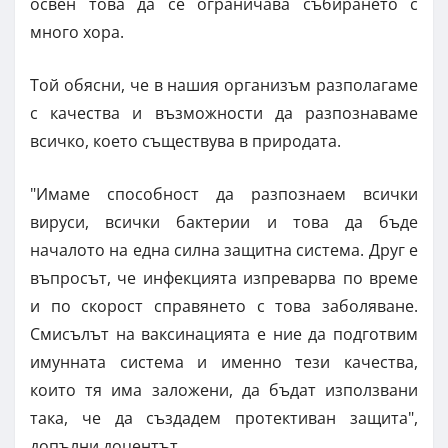
освен това да се ограничава събирането с
много хора.
Той обясни, че в нашия организъм разполагаме
с качества и възможности да разпознаваме
всичко, което съществува в природата.
"Имаме способност да разпознаем всички
вируси, всички бактерии и това да бъде
началото на една силна защитна система. Друг е
въпросът, че инфекцията изпреварва по време
и по скорост справянето с това заболяване.
Смисълът на ваксинацията е ние да подготвим
имунната система и именно тези качества,
които тя има заложени, да бъдат използвани
така, че да създадем протективан защита",
допълни доцентът.