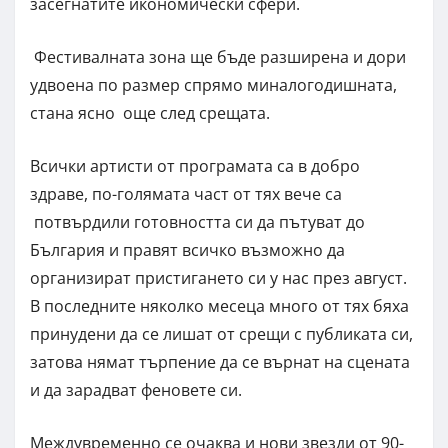
засегнатите икономически сфери.
Фестивалната зона ще бъде разширена и дори
удвоена по размер спрямо миналогодишната,
стана ясно още след срещата.
Всички артисти от програмата са в добро
здраве, по-голямата част от тях вече са
потвърдили готовността си да пътуват до
България и правят всичко възможно да
организират пристигането си у нас през август.
В последните няколко месеца много от тях бяха
принудени да се лишат от срещи с публиката си,
затова нямат търпение да се върнат на сцената
и да зарадват феновете си.
Междувременно се очаква и нови звезди от 90-