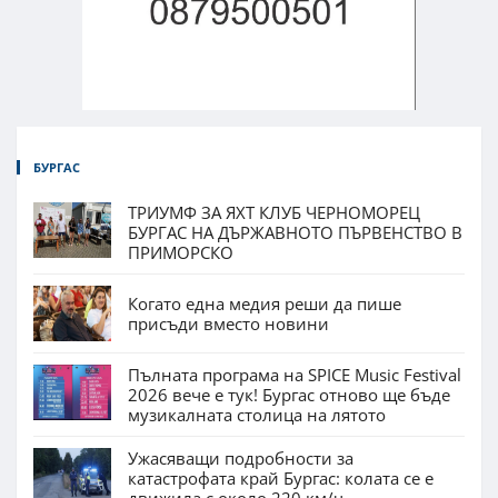
БУРГАС
ТРИУМФ ЗА ЯХТ КЛУБ ЧЕРНОМОРЕЦ
БУРГАС НА ДЪРЖАВНОТО ПЪРВЕНСТВО В
ПРИМОРСКО
Когато една медия реши да пише
присъди вместо новини
Пълната програма на SPICE Music Festival
2026 вече е тук! Бургас отново ще бъде
музикалната столица на лятото
Ужасяващи подробности за
катастрофата край Бургас: колата се е
движила с около 220 км/ч