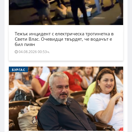
Тежък инцидент с електрическа тротинетка в
Свети Влас. Очевидци твърдят, че водачът е
бил пиян
04.08.2026 00:53ч.
БУРГАС