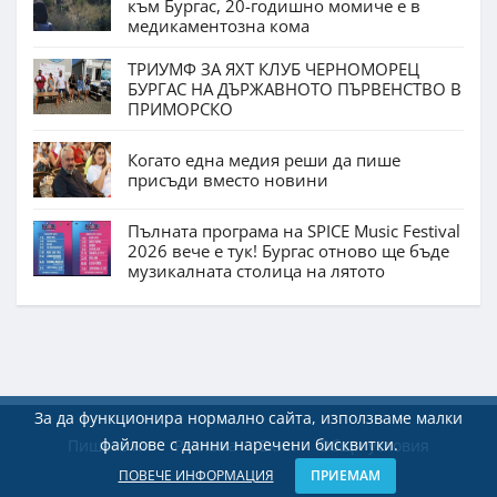
към Бургас, 20-годишно момиче е в
медикаментозна кома
ТРИУМФ ЗА ЯХТ КЛУБ ЧЕРНОМОРЕЦ
БУРГАС НА ДЪРЖАВНОТО ПЪРВЕНСТВО В
ПРИМОРСКО
Когато една медия реши да пише
присъди вместо новини
Пълната програма на SPICE Music Festival
2026 вече е тук! Бургас отново ще бъде
музикалната столица на лятото
За да функционира нормално сайта, използваме малки
файлове с данни наречени бисквитки.
Пишете ни
Реклама
Екип
Общи условия
ПОВЕЧЕ ИНФОРМАЦИЯ
ПРИЕМАМ