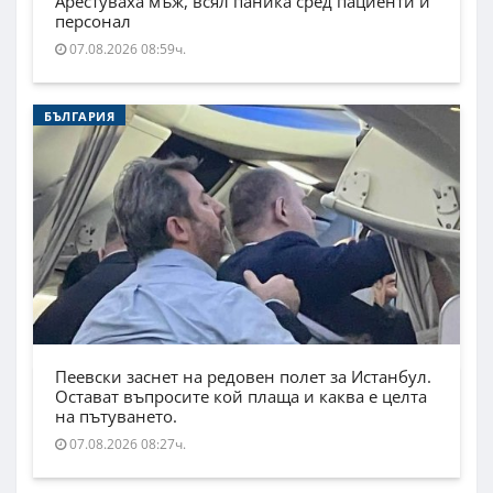
Арестуваха мъж, всял паника сред пациенти и
персонал
07.08.2026 08:59ч.
БЪЛГАРИЯ
Пеевски заснет на редовен полет за Истанбул.
Остават въпросите кой плаща и каква е целта
на пътуването.
07.08.2026 08:27ч.