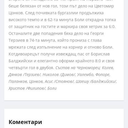
беше белязан от нов гол, този път дело на Цветомир
Цонков. След почивката бургазлии продължиха
високото темпо и в 62-та минута Боли открадна топка
от защитник на гостите и маркира своя хетрик за 6:0.
Останалите две попадения бяха дело на Георги
Терзиев в 74-та минута, който прониза с глава
мрежата след изпълнение на корнер и отново Боли.
Котдивоарецът получи извеждащ пас от Борислав
Балджийски и елегантно оформи крайното 8:0 и своя
четвърти гол в двубоя.
Състав на Черноморец: Колев,
Дянков /Терзиев/, Николов /Димов/, Уалембо, Фопоре,
Паланков, Цонков, Асис /Стоянов/, Шаешу /Балджийски/,
Христов /Филипов/, Боли
Коментари