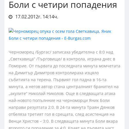
Боли с четири попадения
17.02.2012г. 14:14ч.
Черноморец /Бургас/ записаха убедителна с 8:0 над
„Светкавица” /Търговище/ в контрола, играна днес в
Поморие. От първата до последната минута момчетата
на Димитър Димитров контролираха изцяло
събитията на терена. Първият гол падна в 16-та
минута, а негов автор стана централният бранител на
„акулите” Николай Николов. Още в следващата атака
най-новото попълнние на черноморци Яник Боли
направи резултата 2:0. В 24-та минута Траян Дянков
отбеляза третият гол в срещата, след асистенция на
Венци Христов – 3:0. В следващата минута Боли вкара
второто си попадение за 4:0. Краят на първата част