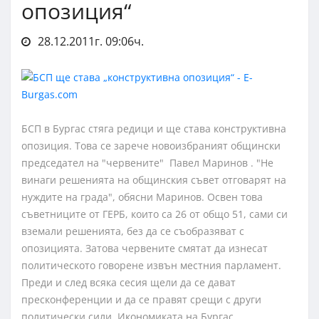
опозиция“
28.12.2011г. 09:06ч.
БСП в Бургас стяга редици и ще става конструктивна
опозиция. Това се зарече новоизбраният общински
председател на "червените" Павел Маринов . "Не
винаги решенията на общинския съвет отговарят на
нуждите на града", обясни Маринов. Освен това
съветниците от ГЕРБ, които са 26 от общо 51, сами си
вземали решенията, без да се съобразяват с
опозицията. Затова червените смятат да изнесат
политическото говорене извън местния парламент.
Преди и след всяка сесия щели да се дават
пресконференции и да се правят срещи с други
политически сили. Икономиката на Бургас