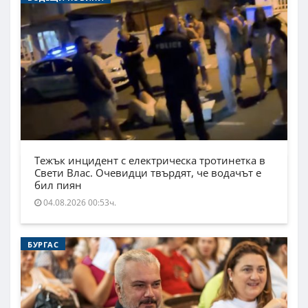
Тежък инцидент с електрическа тротинетка в
Свети Влас. Очевидци твърдят, че водачът е
бил пиян
04.08.2026 00:53ч.
БУРГАС