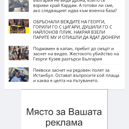
България не видя дрона, който се
взриви край Кардам. А готови ли сме,
ако следващият идва към военна база?
ОБРЪСНАЛИ ВЕЖДИТЕ НА ГЕОРГИ,
ГОРИЛИ ГО С ЦИГАРИ, ДУШИЛИ ГО С
НАЙЛОНОВ ПЛИК. НАКРАЯ ВЗЕЛИ
ПАРИТЕ МУ И ОТИШЛИ ДА ЯДАТ ДЮНЕРИ
Подмамен в капан, пребит до смърт и
заснет на видео. Жестокото убийство на
Георги Кузев разтърси България
Пеевски заснет на редовен полет за
Истанбул. Остават въпросите кой плаща
и каква е целта на пътуването.