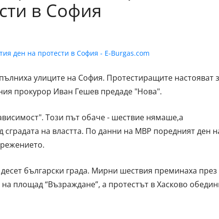
сти в София
пълниха улиците на София. Протестиращите настояват 
вния прокурор Иван Гешев предаде "Нова".
висимост". Този път обаче - шествие нямаше,а
 сградата на властта. По данни на МВР поредният ден н
прежението.
 десет български града. Мирни шествия преминаха през
а на площад “Възраждане”, а протестът в Хасково обедин