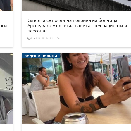
Смъртта се появи на покрива на болница.
ърси
Арестуваха мъж, всял паника сред пациенти и
персонал
07.08.2026 08:59ч.
ВОДЕЩИ НОВИНИ