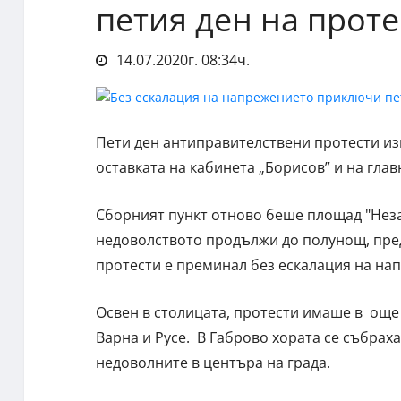
петия ден на проте
14.07.2020г. 08:34ч.
Пети ден антиправителствени протести из
оставката на кабинета „Борисов” и на гла
Сборният пункт отново беше площад "Неза
недоволството продължи до полунощ, пред
протести е преминал без ескалация на на
Освен в столицата, протести имаше в още
Варна и Русе. В Габрово хората се събрах
недоволните в центъра на града.