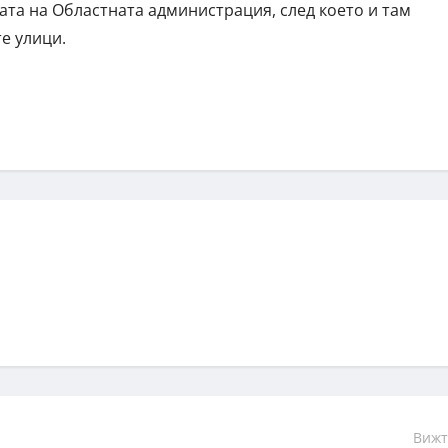
та на Областната администрация, след което и там
е улици.
Вижт