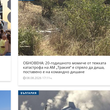
ОБНОВЕНА: 20-годишното момиче от тежката
катастрофа на АМ „Тракия“ е спряло да диша,
поставено е на командно дишане
08.08.2026 17:11ч.
БЪЛГАРИЯ