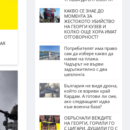
КАКВО СЕ ЗНАЕ ДО
МОМЕНТА ЗА
ЖЕСТОКОТО УБИЙСТВО
НА ГЕОРГИ КУЗЕВ И
КОЛКО ОЩЕ ХОРА ИМАТ
ОТГОВОРНОСТ?
АЯ
Потребителят има право
сам да избере какво да
наеме на плажа.
Чадърът не върви
задължително с два
шезлонга
България не видя дрона,
който се взриви край
Кардам. А готови ли сме,
ако следващият идва
към военна база?
ОБРЪСНАЛИ ВЕЖДИТЕ
НА ГЕОРГИ, ГОРИЛИ ГО
С ЦИГАРИ, ДУШИЛИ ГО С