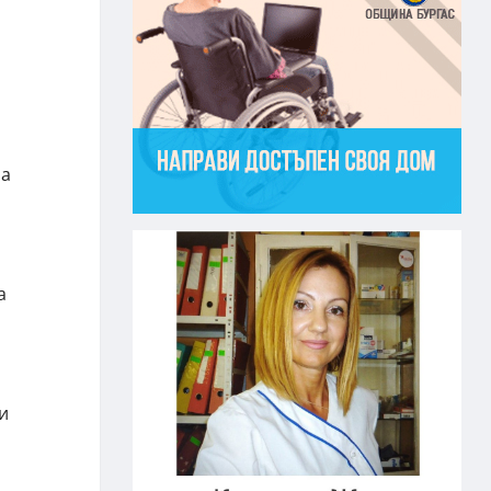
за
а
и