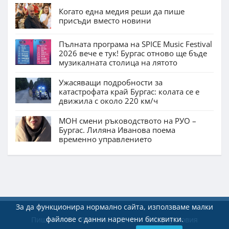
Когато една медия реши да пише
присъди вместо новини
Пълната програма на SPICE Music Festival
2026 вече е тук! Бургас отново ще бъде
музикалната столица на лятото
Ужасяващи подробности за
катастрофата край Бургас: колата се е
движила с около 220 км/ч
МОН смени ръководството на РУО –
Бургас. Лиляна Иванова поема
временно управлението
За да функционира нормално сайта, използваме малки
файлове с данни наречени бисквитки.
Пишете ни
Реклама
Екип
Общи условия