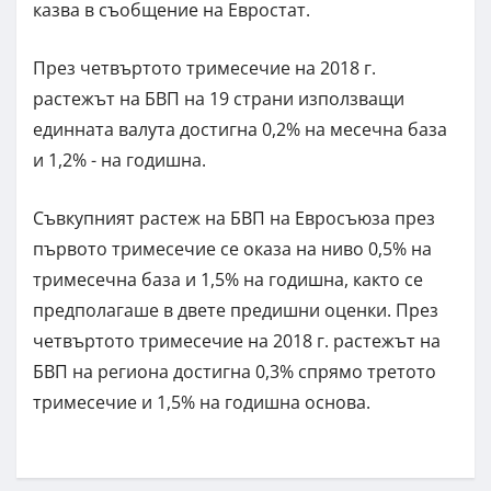
казва в съобщение на Евростат.
През четвъртото тримесечие на 2018 г.
растежът на БВП на 19 страни използващи
единната валута достигна 0,2% на месечна база
и 1,2% - на годишна.
Съвкупният растеж на БВП на Евросъюза през
първото тримесечие се оказа на ниво 0,5% на
тримесечна база и 1,5% на годишна, както се
предполагаше в двете предишни оценки. През
четвъртото тримесечие на 2018 г. растежът на
БВП на региона достигна 0,3% спрямо третото
тримесечие и 1,5% на годишна основа.