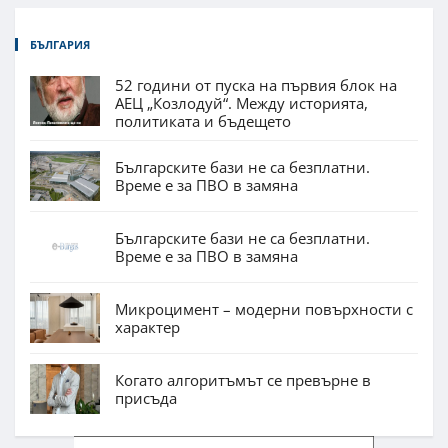
БЪЛГАРИЯ
52 години от пуска на първия блок на
АЕЦ „Козлодуй“. Между историята,
политиката и бъдещето
Българските бази не са безплатни.
Време е за ПВО в замяна
Българските бази не са безплатни.
Време е за ПВО в замяна
Микроцимент – модерни повърхности с
характер
Когато алгоритъмът се превърне в
присъда