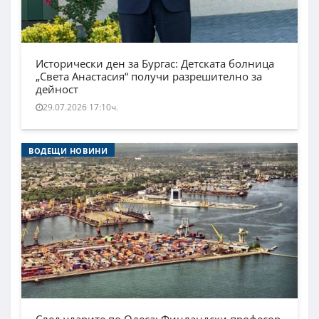
Исторически ден за Бургас: Детската болница
„Света Анастасия“ получи разрешително за
дейност
29.07.2026 17:10ч.
ВОДЕЩИ НОВИНИ
След ударите по Одеса: Финландски професор