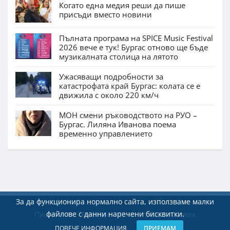
Когато една медия реши да пише
присъди вместо новини
Пълната програма на SPICE Music Festival
2026 вече е тук! Бургас отново ще бъде
музикалната столица на лятото
Ужасяващи подробности за
катастрофата край Бургас: колата се е
движила с около 220 км/ч
МОН смени ръководството на РУО –
Бургас. Лиляна Иванова поема
временно управлението
За да функционира нормално сайта, използваме малки
файлове с данни наречени бисквитки.
Пишете ни
Реклама
Екип
Общи условия
ПОВЕЧЕ ИНФОРМАЦИЯ
ПРИЕМАМ