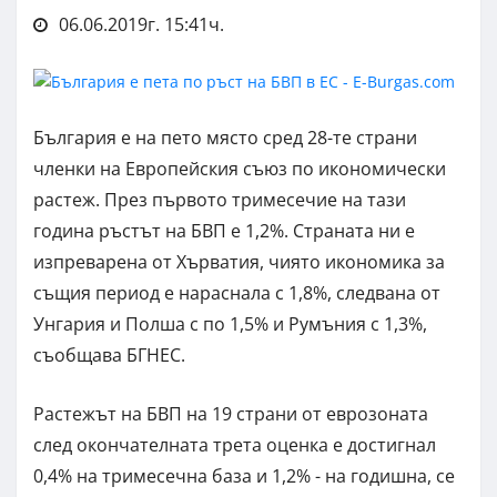
06.06.2019г. 15:41ч.
България е на пето място сред 28-те страни
членки на Европейския съюз по икономически
растеж. През първото тримесечие на тази
година ръстът на БВП е 1,2%. Страната ни е
изпреварена от Хърватия, чиято икономика за
същия период е нараснала с 1,8%, следвана от
Унгария и Полша с по 1,5% и Румъния с 1,3%,
съобщава БГНЕС.
Растежът на БВП на 19 страни от еврозоната
след окончателната трета оценка е достигнал
0,4% на тримесечна база и 1,2% - на годишна, се