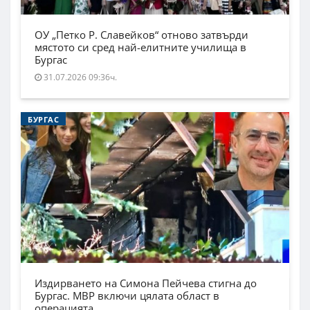
ОУ „Петко Р. Славейков“ отново затвърди
мястото си сред най-елитните училища в
Бургас
31.07.2026 09:36ч.
БУРГАС
Издирването на Симона Пейчева стигна до
Бургас. МВР включи цялата област в
операцията