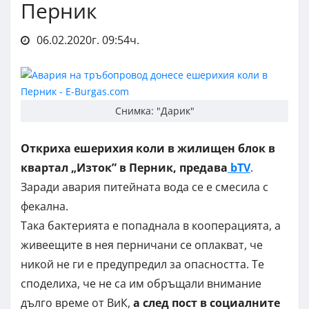
Перник
06.02.2020г. 09:54ч.
Снимка: "Дарик"
Откриха ешерихия коли в жилищен блок в
квартал „Изток” в Перник, предава
bTV
.
Заради авария питейната вода се е смесила с
фекална.
Така бактерията е попаднала в кооперацията, а
живеещите в нея перничани се оплакват, че
никой не ги е предупредил за опасността. Те
споделиха, че не са им обръщали внимание
дълго време от ВиК,
а след пост в социалните