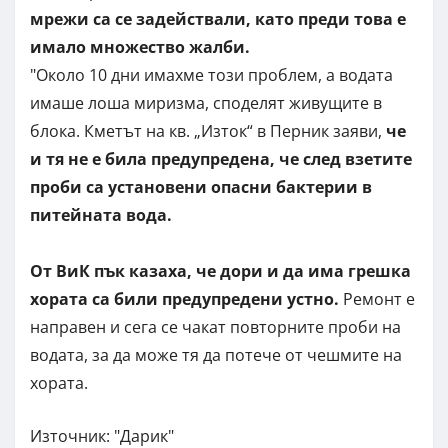
мрежи са се задействали, като преди това е
имало множество жалби.
"Около 10 дни имахме този проблем, а водата
имаше лоша миризма, споделят живущите в
блока. Кметът на кв. „Изток“ в Перник заяви,
че
и тя не е била предупредена, че след взетите
проби са установени опасни бактерии в
питейната вода.
От ВиК пък казаха, че дори и да има грешка
хората са били предупредени устно.
Ремонт е
направен и сега се чакат повторните проби на
водата, за да може тя да потече от чешмите на
хората.
Източник: "Дарик"