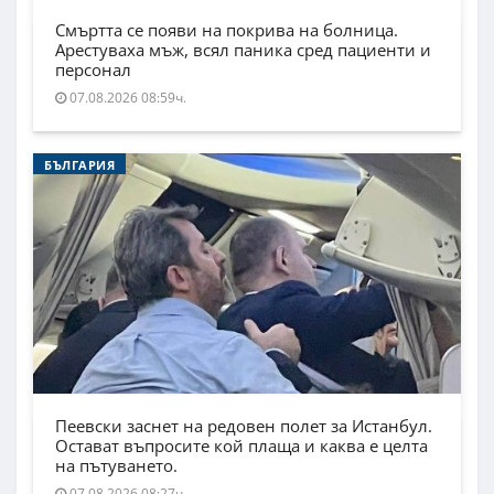
Смъртта се появи на покрива на болница.
Арестуваха мъж, всял паника сред пациенти и
персонал
07.08.2026 08:59ч.
БЪЛГАРИЯ
Пеевски заснет на редовен полет за Истанбул.
Остават въпросите кой плаща и каква е целта
на пътуването.
07.08.2026 08:27ч.