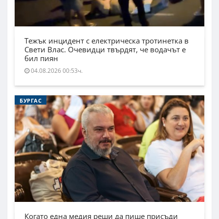
Тежък инцидент с електрическа тротинетка в
Свети Влас. Очевидци твърдят, че водачът е
бил пиян
04.08.2026 00:53ч.
БУРГАС
Когато една медия реши да пише присъди