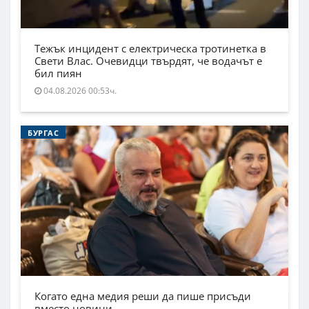
Тежък инцидент с електрическа тротинетка в
Свети Влас. Очевидци твърдят, че водачът е
бил пиян
04.08.2026 00:53ч.
БУРГАС
Когато една медия реши да пише присъди
вместо новини