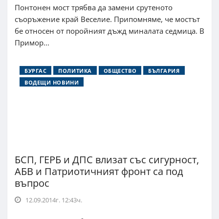
Понтонен мост трябва да замени срутеното
съоръжение край Веселие. Припомняме, че мостът
бе относен от поройният дъжд миналата седмица. В
Примор...
БУРГАС
ПОЛИТИКА
ОБЩЕСТВО
БЪЛГАРИЯ
ВОДЕЩИ НОВИНИ
БСП, ГЕРБ и ДПС влизат със сигурност,
АБВ и Патриотичният фронт са под
въпрос
12.09.2014г. 12:43ч.