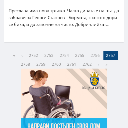
Преслава има нова тръпка. Чалга дивата е на път да
забрави за Георги Станоев - Бирмата, с когото дори
се биха, и да започне на чисто. Добричлийкат...
«
‹
2752
2753
2754
2755
2756
2757
2758
2759
2760
2761
2762
›
»