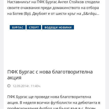
Наставникът на ПФК Бургас Ангел Стойков сподели
своите очаквания преди домакинството на отбора
на Ботев (Вр). Двубоят е от шести кръг на „Б&rdqu...
БУРГАС
СПОРТ
ВОДЕЩИ НОВИНИ
ПФК Бургас с нова благотворителна
акция
12.09.2014г. 11:40ч.
ПФК Бургас ще проведе нова благотворителна
акция. В неделя всички футболисти на дебютанта в
професионалния футбол ще бъдат във в.с. Росен.