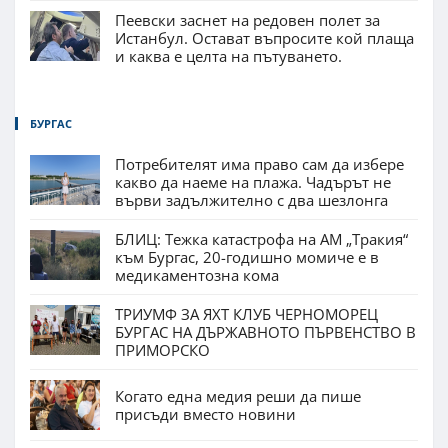
Пеевски заснет на редовен полет за
Истанбул. Остават въпросите кой плаща
и каква е целта на пътуването.
БУРГАС
Потребителят има право сам да избере
какво да наеме на плажа. Чадърът не
върви задължително с два шезлонга
БЛИЦ: Тежка катастрофа на АМ „Тракия“
към Бургас, 20-годишно момиче е в
медикаментозна кома
ТРИУМФ ЗА ЯХТ КЛУБ ЧЕРНОМОРЕЦ
БУРГАС НА ДЪРЖАВНОТО ПЪРВЕНСТВО В
ПРИМОРСКО
Когато една медия реши да пише
присъди вместо новини