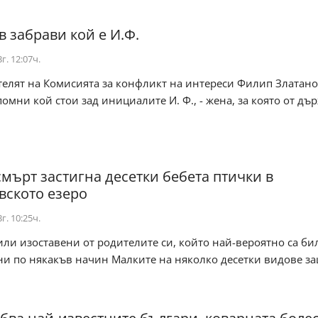
в забрави кой е И.Ф.
г. 12:07ч.
елят на Комисията за конфликт на интереси Филип Златано
помни кой стои зад инициалите И. Ф., - жена, за която от дър
смърт застигна десетки бебета птички в
вското езеро
г. 10:25ч.
ли изоставени от родителите си, който най-вероятно са би
ни по някакъв начин Малките на няколко десетки видове з