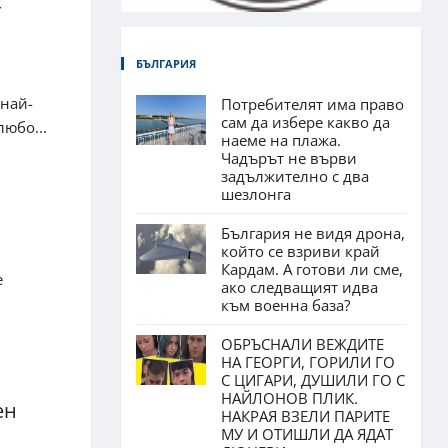
т
БЪЛГАРИЯ
 най-
Потребителят има право
сам да избере какво да
любо...
наеме на плажа.
Чадърът не върви
задължително с два
шезлонга
България не видя дрона,
който се взриви край
Кардам. А готови ли сме,
е
ако следващият идва
към военна база?
ОБРЪСНАЛИ ВЕЖДИТЕ
НА ГЕОРГИ, ГОРИЛИ ГО
С ЦИГАРИ, ДУШИЛИ ГО С
НАЙЛОНОВ ПЛИК.
ен
НАКРАЯ ВЗЕЛИ ПАРИТЕ
МУ И ОТИШЛИ ДА ЯДАТ