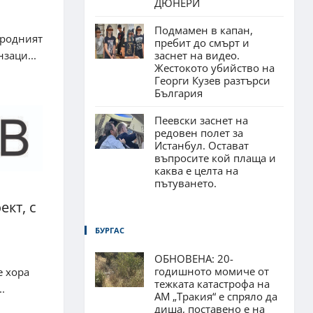
ДЮНЕРИ
Подмамен в капан,
ародният
пребит до смърт и
заснет на видео.
заци...
Жестокото убийство на
Георги Кузев разтърси
България
Пеевски заснет на
редовен полет за
Истанбул. Остават
въпросите кой плаща и
каква е целта на
пътуването.
ект, с
БУРГАС
ОБНОВЕНА: 20-
годишното момиче от
е хора
тежката катастрофа на
.
АМ „Тракия“ е спряло да
диша, поставено е на