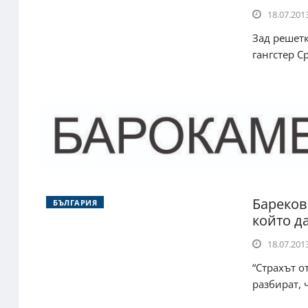
18.07.2013
Зад решетк
гангстер С
Бареков
БЪЛГАРИЯ
който да
18.07.2013
“Страхът о
разбират, 