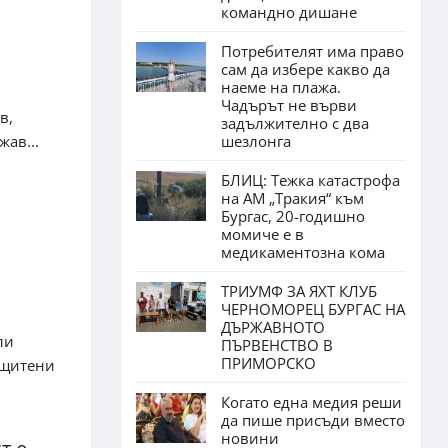
командно дишане
Потребителят има право
сам да избере какво да
наеме на плажа.
Чадърът не върви
в,
задължително с два
жав...
шезлонга
БЛИЦ: Тежка катастрофа
на АМ „Тракия“ към
Бургас, 20-годишно
момиче е в
медикаментозна кома
ТРИУМФ ЗА ЯХТ КЛУБ
ЧЕРНОМОРЕЦ БУРГАС НА
ДЪРЖАВНОТО
ли
ПЪРВЕНСТВО В
ПРИМОРСКО
ащитени
Когато една медия реши
да пише присъди вместо
новини