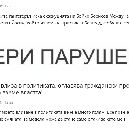
г. 12:35ч.
ите гангстерът иска екзекуцията на Бойко Борисов Междун
ретан Йосич, който излежава присъда в Белград, е обявил сен
 влиза в политиката, оглавява граждански про
 вземе властта!
г. 12:22ч.
т моето влизане в политиката вече е много голям. Все повеч
че смяната на модела може да стане само с такива като мен. ..