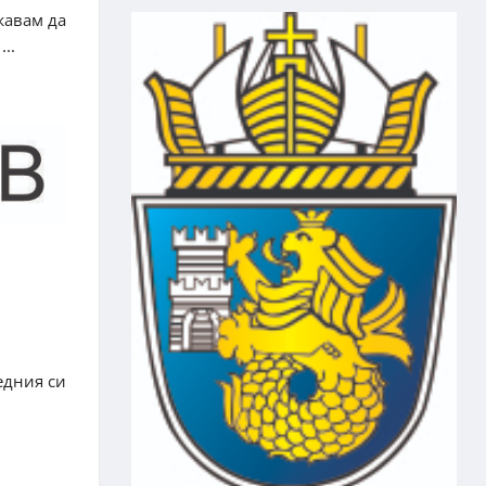
жавам да
..
ледния си