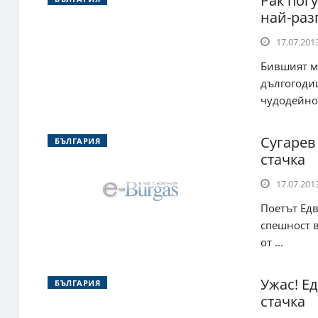
Рак пог
най-раз
17.07.2013
Бившият м
дългогодиш
чудодейно 
Сугарев
БЪЛГАРИЯ
стачка
17.07.2013
Поетът Едв
спешност 
от ...
Ужас! Е
БЪЛГАРИЯ
стачка