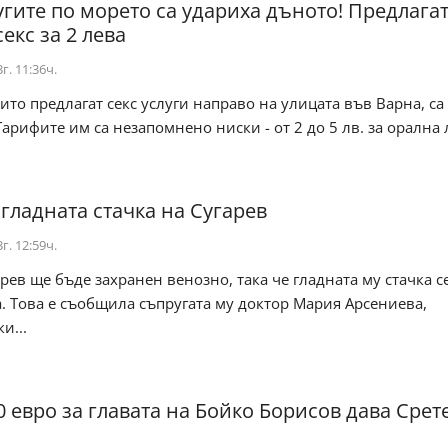
угите по морето са удариха дъното! Предлага
екс за 2 лева
г. 11:36ч.
ито предлагат секс услуги направо на улицата във Варна, са
Тарифите им са незапомнено ниски - от 2 до 5 лв. за орална 
 гладната стачка на Сугарев
г. 12:59ч.
рев ще бъде захранен венозно, така че гладната му стачка с
. Това е съобщила съпругата му доктор Мария Арсениева,
и...
0 евро за главата на Бойко Борисов дава Срет