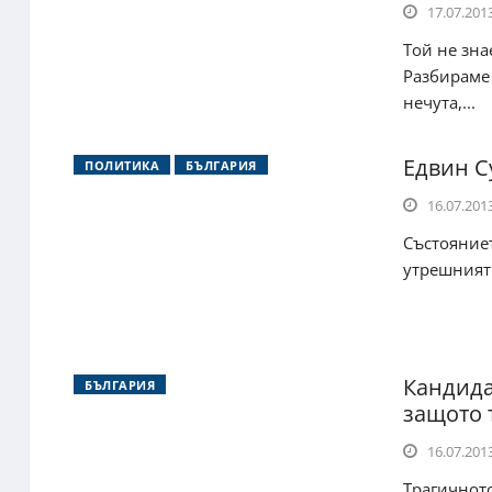
17.07.2013
Той не зна
Разбираме 
нечута,...
Едвин С
ПОЛИТИКА
БЪЛГАРИЯ
16.07.2013
Състояниет
утрешният 
Кандида
БЪЛГАРИЯ
защото т
16.07.2013
Трагичното