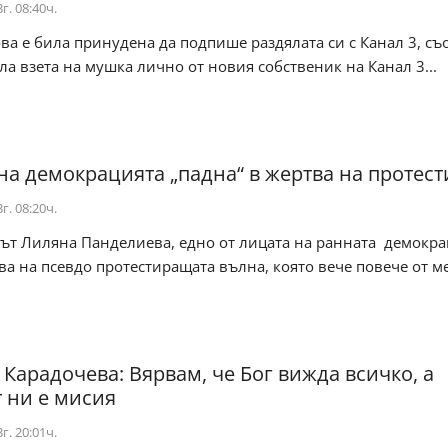
г. 08:40ч.
ва e била принудена да подпише раздялата си с Канал 3, с
била взета на мушка лично от новия собственик на Канал 3...
на демокрацията „падна“ в жертва на протест
г. 08:20ч.
ът Лиляна Панделиева, едно от лицата на ранната демокр
ва на псевдо протестиращата вълна, която вече повече от м
 Карадочева: Вярвам, че Бог вижда всичко, а
 ни е мисия
г. 20:01ч.