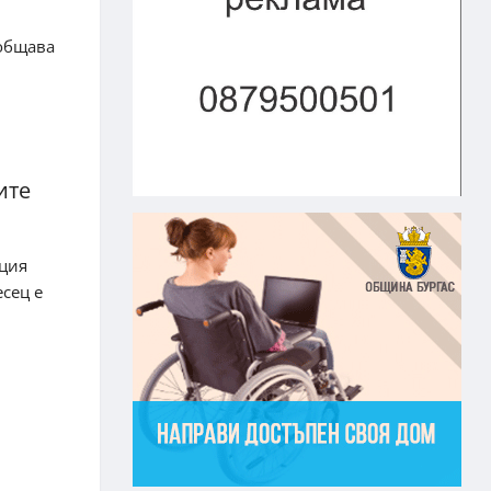
ъобщава
ите
ация
есец е