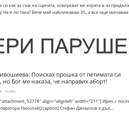
 си как аз съм на сцената, освиркват ме хората и аз продъл
д! Не е ли така? Вече май наближавам 35, а все още минавам .
ивошиева: Поисках прошка от петимата си
 но Бог ме наказа, че направих аборт!
г. 13:44ч.
="attachment_53778" align="alignleft" width="211"] Ирен с пос
оператора Николай[/caption] Стефан Данаилов е дъл...