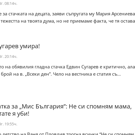
г. 08:14ч.
е за стачката на децата, заяви съпругата му Мария Арсениева
тежестта на твоята дума, но не приемаме факта, че тя остава
угарев умира!
г. 20:14ч.
о на обявилия гладна стачка Едвин Сугарев е критично, ал
брой на в. „Всеки ден”. Чело на вестника е статия съ...
тка за „Мис България”: Не си спомням мама,
ате я уби!
г. 19:55ч.
 детство на Ваня от Пловдив трогна всички “Не си спомням