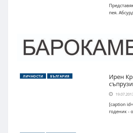
Представям
пея. Абсур
Ирен Кр
ЛИЧНОСТИ
БЪЛГАРИЯ
съпрузи,
19.07.2013
[caption id
годеник - 