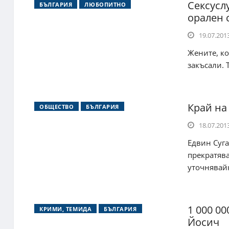
Сексусл
БЪЛГАРИЯ
ЛЮБОПИТНО
орален с
19.07.2013
Жените, ко
закъсали. 
Край на
ОБЩЕСТВО
БЪЛГАРИЯ
18.07.2013
Едвин Суга
прекратява
уточнявайк
1 000 00
КРИМИ, ТЕМИДА
БЪЛГАРИЯ
Йосич