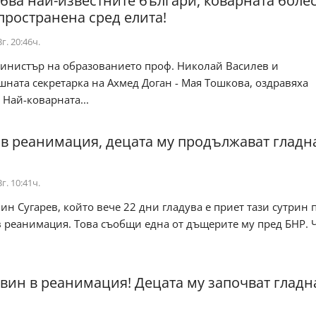
убва най-известните българи, коварната болес
пространена сред елита!
г. 20:46ч.
инистър на образованието проф. Николай Василев и
ната секретарка на Ахмед Доган - Мая Тошкова, оздравяха
Най-коварната...
 в реанимация, децата му продължават гладн
г. 10:41ч.
ин Сугарев, който вече 22 дни гладува е приет тази сутрин 
в реанимация. Това съобщи една от дъщерите му пред БНР. 
двин в реанимация! Децата му започват гладн