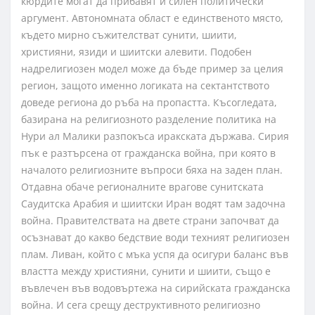
кюрдите могат да прибавят и силен политически
аргумент. Автономната област е единственото място,
където мирно съжителстват сунити, шиити,
християни, язиди и шиитски алевити. Подобен
надрелигиозен модел може да бъде пример за целия
регион, защото именно логиката на сектантството
доведе региона до ръба на пропастта. Късогледата,
базирана на религиозното разделение политика на
Нури ал Малики разпокъса иракската държава. Сирия
пък е разтърсена от гражданска война, при която в
началото религиозните въпроси бяха на заден план.
Отдавна обаче регионалните врагове сунитската
Саудитска Арабия и шиитски Иран водят там задочна
война. Правителствата на двете страни започват да
осъзнават до какво бедствие води техният религиозен
плам. Ливан, който с мъка успя да осигури баланс във
властта между християни, сунити и шиити, също е
въвлечен във водовъртежа на сирийската гражданска
война. И сега срещу деструктивното религиозно