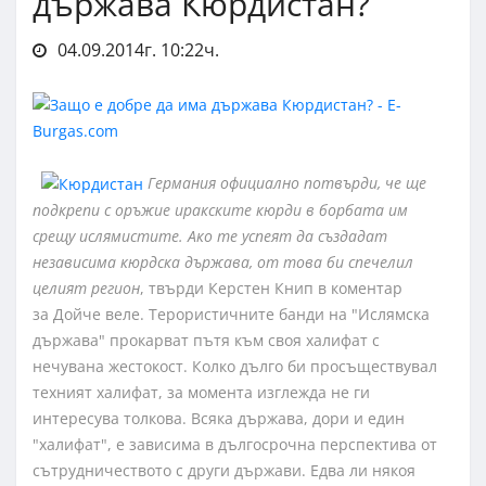
държава Кюрдистан?
04.09.2014г. 10:22ч.
Германия официално потвърди, че ще
подкрепи с оръжие иракските кюрди в борбата им
срещу ислямистите. Ако те успеят да създадат
независима кюрдска държава, от това би спечелил
целият регион
, твърди Керстен Книп в коментар
за Дойче веле. Терористичните банди на "Ислямска
държава" прокарват пътя към своя халифат с
нечувана жестокост. Колко дълго би просъществувал
техният халифат, за момента изглежда не ги
интересува толкова. Всяка държава, дори и един
"халифат", е зависима в дългосрочна перспектива от
сътрудничеството с други държави. Едва ли някоя