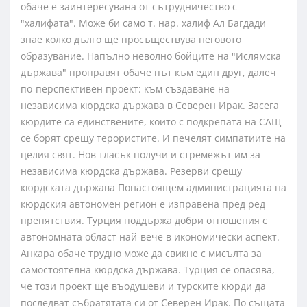
обаче е заинтересувана от сътрудничество с
"халифата". Може би само т. нар. халиф Ал Багдади
знае колко дълго ще просъществува неговото
образувание. Напълно неволно бойците на "Ислямска
държава" проправят обаче път към един друг, далеч
по-перспективен проект: към създаване на
независима кюрдска държава в Северен Ирак. Засега
кюрдите са единствените, които с подкрепата на САЩ
се борят срещу терористите. И печелят симпатиите на
целия свят. Нов тласък получи и стремежът им за
независима кюрдска държава. Резерви срещу
кюрдската държава Понастоящем администрацията на
кюрдския автономен регион е изправена пред ред
препятствия. Турция поддържа добри отношения с
автономната област най-вече в икономически аспект.
Анкара обаче трудно може да свикне с мисълта за
самостоятелна кюрдска държава. Турция се опасява,
че този проект ще въодушеви и турските кюрди да
последват събратятата си от Северен Ирак. По същата