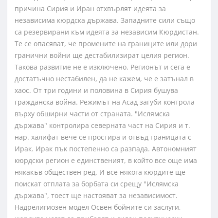
причина Сирия и Иран отхвърлят идеята за
независима кюрдска държава. Западните сили също
са резервирани към идеята за независим Кюрдистан.
Те се опасяват, че промените на границите или дори
гранични войни ще дестабилизират целия регион.
Такова развитие не е изключено. Регионът и сега е
достатъчно нестабилен, да не кажем, че е затънал в
хаос. От три години и половина в Сирия бушува
гражданска война. Режимът на Асад загуби контрола
върху обширни части от страната. "Ислямска
държава" контролира северната част на Сирия и т.
нар. халифат вече се простира и отвъд границата с
Ирак. Ирак пък постепенно са разпада. Автономният
кюрдски регион е единственият, в който все още има
някакъв обществен ред. И все някога кюрдите ще
поискат отплата за борбата си срещу "Ислямска
държава", тоест ще настояват за независимост.
Надрелигиозен модел Освен бойните си заслуги,