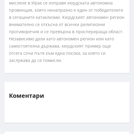
мислене в Ирак се изправя кюрдската автономна
провинция, която ненапразно е един от победителите
в сегашните катаклизми. Кюрдският автономен регион
внимателно се откъсна от всички религиозни
противоречия и се превърна в просперираща област.
Независимо дали като автономен регион или като
самостоятелна държава, кюрдският пример още
отсега сочи пътя към една посока, за която си
заслужава да се помисли.
Коментари