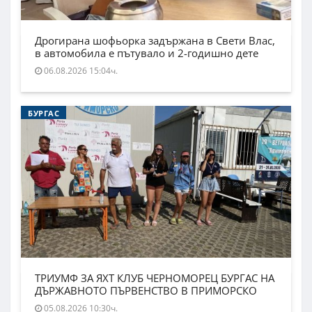
Дрогирана шофьорка задържана в Свети Влас,
в автомобила е пътувало и 2-годишно дете
06.08.2026 15:04ч.
БУРГАС
ТРИУМФ ЗА ЯХТ КЛУБ ЧЕРНОМОРЕЦ БУРГАС НА
ДЪРЖАВНОТО ПЪРВЕНСТВО В ПРИМОРСКО
05.08.2026 10:30ч.